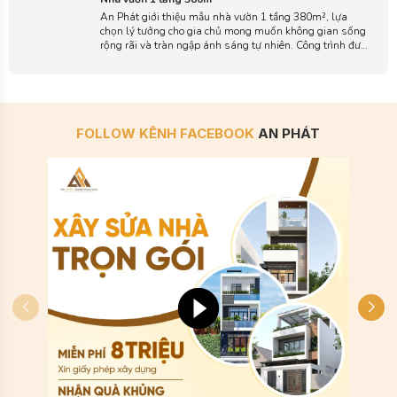
gũi, hài hòa.
An Phát giới thiệu mẫu nhà vườn 1 tầng 380m², lựa
chọn lý tưởng cho gia chủ mong muốn không gian sống
rộng rãi và tràn ngập ánh sáng tự nhiên. Công trình được
thiết kế theo phong cách hiện đại tinh gọn, tỷ lệ hài hòa
và các đường nét mạch lạc, mang lại vẻ trẻ trung nhưng
vẫn giữ được sự ấm áp.
FOLLOW KÊNH FACEBOOK
AN PHÁT