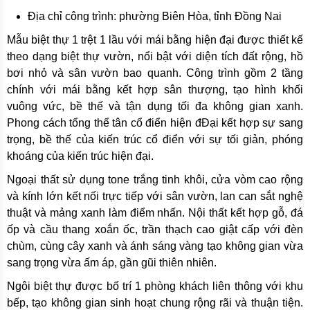
Địa chỉ công trình: phường Biên Hòa, tỉnh Đồng Nai
Mẫu biệt thự 1 trệt 1 lầu với mái bằng hiện đại được thiết kế
theo dạng biệt thự vườn, nổi bật với diện tích đất rộng, hồ
bơi nhỏ và sân vườn bao quanh. Công trình gồm 2 tầng
chính với mái bằng kết hợp sân thượng, tạo hình khối
vuông vức, bề thế và tận dụng tối đa không gian xanh.
Phong cách tổng thể tân cổ điển hiện đĐại kết hợp sự sang
trọng, bề thế của kiến trúc cổ điển với sự tối giản, phóng
khoáng của kiến trúc hiện đại.
Ngoại thất sử dụng tone trắng tinh khôi, cửa vòm cao rộng
và kính lớn kết nối trực tiếp với sân vườn, lan can sắt nghệ
thuật và mảng xanh làm điểm nhấn. Nội thất kết hợp gỗ, đá
ốp và cầu thang xoắn ốc, trần thạch cao giật cấp với đèn
chùm, cùng cây xanh và ánh sáng vàng tạo không gian vừa
sang trọng vừa ấm áp, gần gũi thiên nhiên.
Ngôi biệt thự được bố trí 1 phòng khách liên thông với khu
bếp, tạo không gian sinh hoạt chung rộng rãi và thuận tiện.