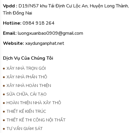
Vpdd :
D19/N57 khu Tái Định Cư Lộc An, Huyện Long Thành,
Tỉnh Đồng Nai
Hotline:
0984
918 264
Email:
luongxuanbao0909@gmail.com
Website:
xaydunganphat.net
Dịch Vụ Của Chúng Tôi
XÂY NHÀ TRỌN GÓI
XÂY NHÀ PHẦN THÔ
XÂY NHÀ HOÀN THIỆN
SỬA CHỮA, CẢI TẠO
HOÀN THIỆN NHÀ XÂY THÔ
THIẾT KẾ KIẾN TRÚC
THIẾT KẾ THI CÔNG NỘI THẤT
TƯ VẤN GIÁM SÁT