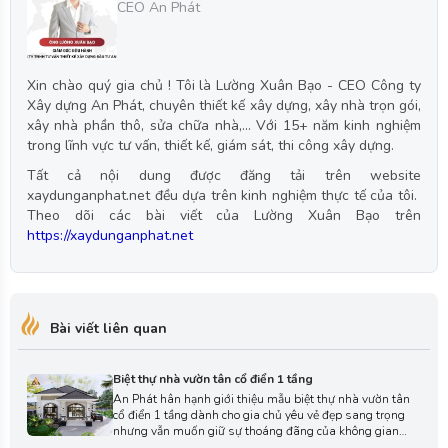
CEO An Phát
Xin chào quý gia chủ ! Tôi là Lường Xuân Bạo - CEO Công ty
Xây dựng An Phát, chuyên thiết kế xây dựng, xây nhà trọn gói,
xây nhà phần thô, sửa chữa nhà,... Với 15+ năm kinh nghiệm
trong lĩnh vực tư vấn, thiết kế, giám sát, thi công xây dựng.
Tất cả nội dung được đăng tải trên website
xaydunganphat.net đều dựa trên kinh nghiệm thực tế của tôi.
Theo dõi các bài viết của Lường Xuân Bạo trên
https://xaydunganphat.net
Bài viết liên quan
Biệt thự nhà vườn tân cổ điển 1 tầng
An Phát hân hạnh giới thiệu mẫu biệt thự nhà vườn tân
cổ điển 1 tầng dành cho gia chủ yêu vẻ đẹp sang trọng
nhưng vẫn muốn giữ sự thoáng đãng của không gian
xanh. Với thiết kế cân đối, mềm mại và thanh lịch đã tạo