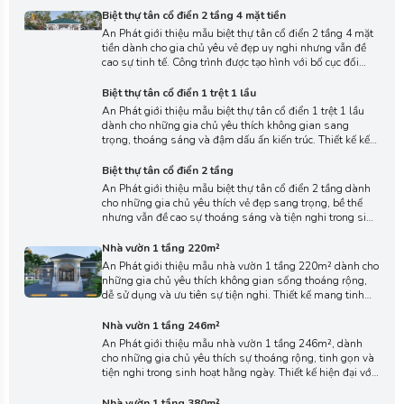
nên một công trình tinh tế, hài hòa và đầy cuốn hút.
Biệt thự tân cổ điển 2 tầng 4 mặt tiền
An Phát giới thiệu mẫu biệt thự tân cổ điển 2 tầng 4 mặt
tiền dành cho gia chủ yêu vẻ đẹp uy nghi nhưng vẫn đề
cao sự tinh tế. Công trình được tạo hình với bố cục đối
xứng, đường nét mềm mại, mang đến diện mạo sang
trọng hài hòa mà không làm mất đi nét thanh lịch đặc
Biệt thự tân cổ điển 1 trệt 1 lầu
trưng.
An Phát giới thiệu mẫu biệt thự tân cổ điển 1 trệt 1 lầu
dành cho những gia chủ yêu thích không gian sang
trọng, thoáng sáng và đậm dấu ấn kiến trúc. Thiết kế kết
hợp đường nét mềm mại, mang đến vẻ đẹp bề thế nhưng
vẫn giữ được sự ấm áp và gần gũi cho tổ ấm gia đình.
Biệt thự tân cổ điển 2 tầng
An Phát giới thiệu mẫu biệt thự tân cổ điển 2 tầng dành
cho những gia chủ yêu thích vẻ đẹp sang trọng, bề thế
nhưng vẫn đề cao sự thoáng sáng và tiện nghi trong sinh
hoạt hằng ngày. Thiết kế cân đối, trang nhã, mang đến
nét cổ điển nhẹ nhàng nhưng không kém phần hiện đại
Nhà vườn 1 tầng 220m²
và gần gũi.
An Phát giới thiệu mẫu nhà vườn 1 tầng 220m² dành cho
những gia chủ yêu thích không gian sống thoáng rộng,
dễ sử dụng và ưu tiên sự tiện nghi. Thiết kế mang tinh
thần hiện đại tối giản, đường nét gọn gàng tạo nên một
không gian sống hài hòa, gần gũi và phù hợp cho gia
Nhà vườn 1 tầng 246m²
đình.
An Phát giới thiệu mẫu nhà vườn 1 tầng 246m², dành
cho những gia chủ yêu thích sự thoáng rộng, tinh gọn và
tiện nghi trong sinh hoạt hằng ngày. Thiết kế hiện đại với
tông màu trắng và xám kết hợp điểm nhấn gỗ mang lại
vẻ trẻ trung nhưng vẫn ấm áp, tạo nên một tổ ấm gần
Nhà vườn 1 tầng 380m²