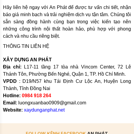
Hãy liên hệ ngay với An Phát để được tư vấn chi tiết, nhận
báo giá minh bạch và trải nghiệm dịch vụ tận tâm. Chúng tôi
sẵn sàng đồng hành cùng bạn trong việc kiến tạo nên
những công trình nội thất hoàn hảo, phù hợp với phong
cách và nhu cầu riêng biệt.
THÔNG TIN LIÊN HỆ
XÂY DỰNG AN PHÁT
Địa chỉ:
L17-11 tầng 17 tòa nhà Vincom Center, 72 Lê
Thánh Tôn, Phường Bến Nghé, Quận 1, TP. Hồ Chí Minh.
VPDD
: D19/N57 khu Tái Định Cư Lộc An, Huyện Long
Thành, Tỉnh Đồng Nai
Hotline:
0984 918 264
Email:
luongxuanbao0909@gmail.com
Website:
xaydunganphat.net
FOLLOW KÊNH FACEBOOK
AN PHÁT