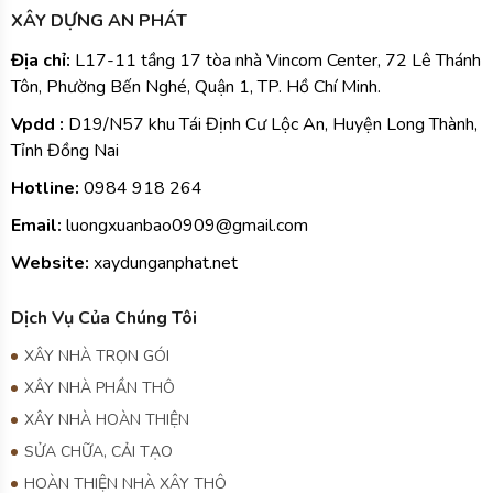
XÂY DỰNG AN PHÁT
Địa chỉ:
L17-11 tầng 17 tòa nhà Vincom Center, 72 Lê Thánh
Tôn, Phường Bến Nghé, Quận 1, TP. Hồ Chí Minh.
Vpdd :
D19/N57 khu Tái Định Cư Lộc An, Huyện Long Thành,
Tỉnh Đồng Nai
Hotline:
0984
918 264
Email:
luongxuanbao0909@gmail.com
Website:
xaydunganphat.net
Dịch Vụ Của Chúng Tôi
XÂY NHÀ TRỌN GÓI
XÂY NHÀ PHẦN THÔ
XÂY NHÀ HOÀN THIỆN
SỬA CHỮA, CẢI TẠO
HOÀN THIỆN NHÀ XÂY THÔ