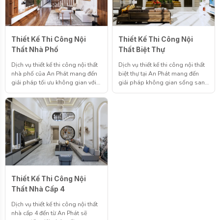
Thiết Kế Thi Công Nội
Thiết Kế Thi Công Nội
Thất Nhà Phố
Thất Biệt Thự
Dịch vụ thiết kế thi công nội thất
Dịch vụ thiết kế thi công nội thất
nhà phố của An Phát mang đến
biệt thự tại An Phát mang đến
giải pháp tối ưu không gian với
giải pháp không gian sống sang
phong cách hiện đại và tinh tế,
trọng, tinh tế và chuẩn phong
giúp kiến tạo tổ ấm tiện nghi, hài
cách dành cho gia chủ. Liên hệ
hòa theo nhu cầu sống đô thị.
với chúng tôi ngay hôm nay để
Liên hệ với chúng tôi ngay để
được tư vấn thiết kế, nhận báo
nhận tư vấn thiết kế chuyên sâu
giá nhanh chóng và sở hữu
và báo giá rõ ràng cho ngôi nhà
không gian sống đẳng cấp như
của bạn.
bạn mong đợi.
Thiết Kế Thi Công Nội
Thất Nhà Cấp 4
Dịch vụ thiết kế thi công nội thất
nhà cấp 4 đến từ An Phát sẽ