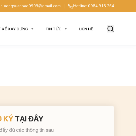
l: luongxuanbao0909@gmail.com
Hotline: 0984 918 264
T KẾ XÂY DỰNG
TIN TỨC
LIÊN HỆ
 KÝ
TẠI ĐÂY
 đầy đủ các thông tin sau