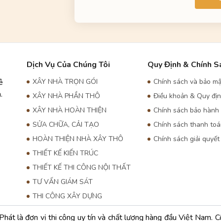
Dịch Vụ Của Chúng Tôi
Quy Định & Chính S
ê
XÂY NHÀ TRỌN GÓI
Chính sách và bảo mậ
.
XÂY NHÀ PHẦN THÔ
Điều khoản & Quy đị
XÂY NHÀ HOÀN THIỆN
Chính sách bảo hành
SỬA CHỮA, CẢI TẠO
Chính sách thanh to
HOÀN THIỆN NHÀ XÂY THÔ
Chính sách giải quyết
THIẾT KẾ KIẾN TRÚC
THIẾT KẾ THI CÔNG NỘI THẤT
TƯ VẤN GIÁM SÁT
THI CÔNG XÂY DỰNG
át là đơn vị thi công uy tín và chất lượng hàng đầu Việt Nam. Côn