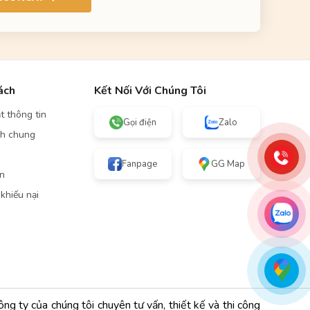
ách
Kết Nối Với Chúng Tôi
t thông tin
Gọi điện
Zalo
nh chung
Fanpage
GG Map
án
 khiếu nại
g ty của chúng tôi chuyên tư vấn, thiết kế và thi công