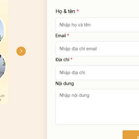
Họ & tên
*
Email
*
Địa chỉ
*
Nội dung