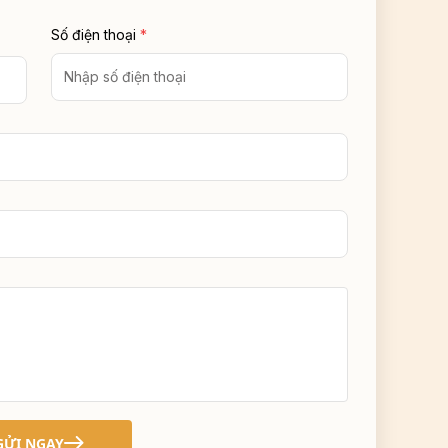
Số điện thoại
*
GỬI NGAY