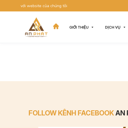
ách đến với website của chúng tôi
GIỚI THIỆU
DỊCH VỤ
FOLLOW KÊNH FACEBOOK
AN