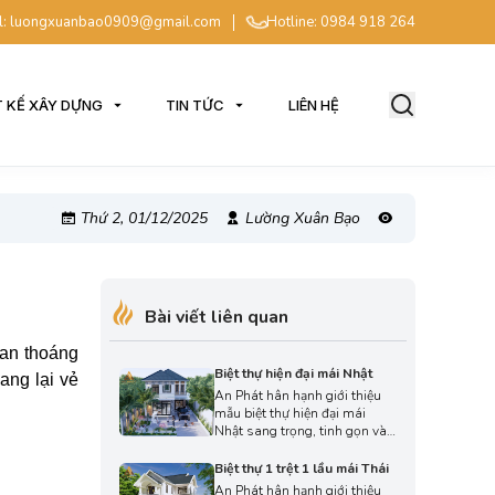
l: luongxuanbao0909@gmail.com
Hotline: 0984 918 264
T KẾ XÂY DỰNG
TIN TỨC
LIÊN HỆ
Thứ 2, 01/12/2025
Lường Xuân Bạo
Bài viết liên quan
ian thoáng
Biệt thự hiện đại mái Nhật
ang lại vẻ
An Phát hân hạnh giới thiệu
mẫu biệt thự hiện đại mái
Nhật sang trọng, tinh gọn và
đầy tính thẩm mỹ. Thiết kế
được phát triển theo phong
Biệt thự 1 trệt 1 lầu mái Thái
cách riêng của đội ngũ kiến
An Phát hân hạnh giới thiệu