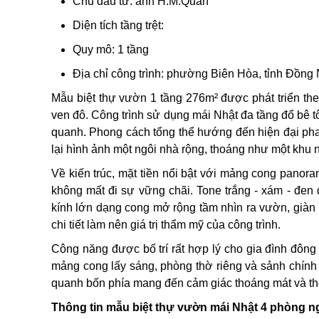
Chủ đầu tư: anh H.M.Quân
Diện tích tầng trệt:
Quy mô: 1 tầng
Địa chỉ công trình: phường Biên Hòa, tỉnh Đồng 
Mẫu biệt thự vườn 1 tầng 276m² được phát triển the
ven đô. Công trình sử dụng mái Nhật đa tầng đổ bê 
quanh. Phong cách tổng thể hướng đến hiện đại pha
lại hình ảnh một ngôi nhà rộng, thoáng như một khu 
Về kiến trúc, mặt tiền nổi bật với mảng cong pano
không mất đi sự vững chãi. Tone trắng - xám - đe
kính lớn dạng cong mở rộng tầm nhìn ra vườn, giàn p
chi tiết làm nên giá trị thẩm mỹ của công trình.
Công năng được bố trí rất hợp lý cho gia đình đôn
mảng cong lấy sáng, phòng thờ riêng và sảnh chính
quanh bốn phía mang đến cảm giác thoáng mát và tho
Thông tin mẫu biệt thự vườn mái Nhật 4 phòng n