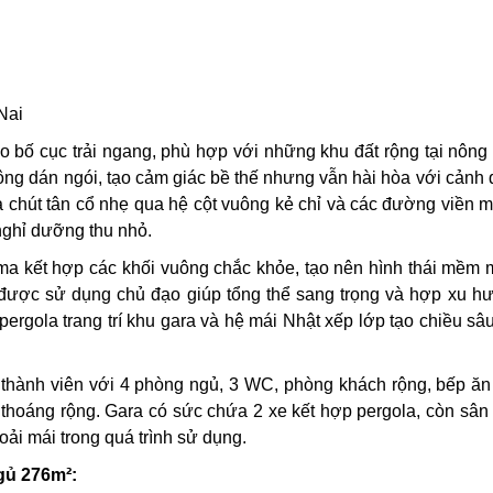
Nai
o bố cục trải ngang, phù hợp với những khu đất rộng tại nông
tông dán ngói, tạo cảm giác bề thế nhưng vẫn hài hòa với cảnh
 chút tân cổ nhẹ qua hệ cột vuông kẻ chỉ và các đường viền
nghỉ dưỡng thu nhỏ.
rama kết hợp các khối vuông chắc khỏe, tạo nên hình thái mềm
n được sử dụng chủ đạo giúp tổng thể sang trọng và hợp xu 
ergola trang trí khu gara và hệ mái Nhật xếp lớp tạo chiều sâ
g thành viên với 4 phòng ngủ, 3 WC, phòng khách rộng, bếp ă
 thoáng rộng. Gara có sức chứa 2 xe kết hợp pergola, còn sâ
ải mái trong quá trình sử dụng.
gủ 276m²: