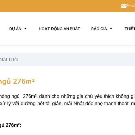
Emai
DỰ ÁN
HOẠT ĐỘNG AN PHÁT
BÁO GIÁ
THIẾ
MÁI THÁI
 ngủ 276m²
phòng ngủ 276m², dành cho những gia chủ yêu thích không g
xử lý với đường nét tối giản, mái Nhật dốc nhẹ thanh thoát, m
gủ 276m²: