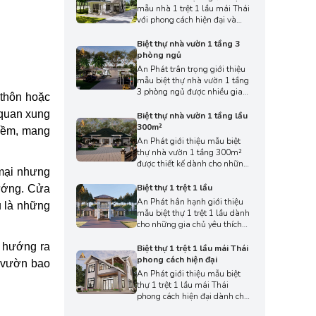
trúc sư An Phát, mang đến
mẫu nhà 1 trệt 1 lầu mái Thái
không gian sống thanh thoát
với phong cách hiện đại và
và truyền cảm hứng cho gia
thanh thoát, phù hợp nhu cầu
chủ yêu nét tinh tế hiện đại.
của nhiều gia đình Việt. Thiết
Biệt thự nhà vườn 1 tầng 3
kế chú trọng không gian
phòng ngủ
thoáng mở, bố cục hợp lý và
An Phát trân trọng giới thiệu
thẩm mỹ bền vững, mang đến
mẫu biệt thự nhà vườn 1 tầng
trải nghiệm sống tiện nghi và
3 phòng ngủ được nhiều gia
 thôn hoặc
hài hòa theo thời gian.
chủ yêu thích nhờ sự tiện nghi,
 quan xung
thoáng đãng và phù hợp với
Biệt thự nhà vườn 1 tầng lầu
lối sống gắn kết thiên nhiên.
300m²
 mềm, mang
Với thiết kế không gian mở,
An Phát giới thiệu mẫu biệt
tầm nhìn rộng và sự hòa hợp
thự nhà vườn 1 tầng 300m²
với cảnh quan xanh mát,
được thiết kế dành cho những
mang đến cảm giác thư thái
 mại nhưng
gia chủ yêu sự rộng rãi và đề
cho cả gia đình.
cao không gian sống gần gũi
Biệt thự 1 trệt 1 lầu
hướng. Cửa
thiên nhiên. Với diện tích
An Phát hân hạnh giới thiệu
u là những
thoáng rộng, công trình tạo
mẫu biệt thự 1 trệt 1 lầu dành
nên bố cục mở kết nối hài hòa,
cho những gia chủ yêu thích
mang đến cảm giác thoải mái
không gian sống tiện nghi,
ngay từ khi bước vào.
n hướng ra
sang trọng nhưng vẫn muốn
Biệt thự 1 trệt 1 lầu mái Thái
giữ sự thoáng mở và hài hòa
phong cách hiện đại
n vườn bao
với thiên nhiên. Nhà được thiết
An Phát giới thiệu mẫu biệt
kế theo phong cách hiện đại,
thự 1 trệt 1 lầu mái Thái
đường nét thanh thoát, tạo
phong cách hiện đại dành cho
nên tổng thể vừa nổi bật vừa
những ai yêu thích sự trẻ
trang nhã.