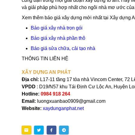
cùng bạn trong mọi giai đoạn xây dựng tổ ấm. Hãy li
và giải pháp phù hợp nhất cho ngôi nhà mơ ước của
Xem thêm báo giá xây dựng mới nhất tại Xây dựng A
Báo giá xây nhà trọn gói
Báo giá xây nhà phần thô
Báo giá sửa chữa, cải tạo nhà
THÔNG TIN LIÊN HỆ
XÂY DỰNG AN PHÁT
Địa chỉ:
L17-11 tầng 17 tòa nhà Vincom Center, 72 
VPDD
: D19/N57 khu Tái Định Cư Lộc An, Huyện Lo
Hotline:
0984 918 264
Email:
luongxuanbao0909@gmail.com
Website:
xaydunganphat.net