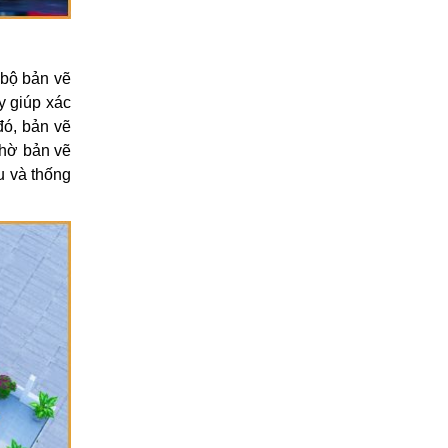
của gia chủ.
 bộ bản vẽ
y giúp xác
đó, bản vẽ
Nhờ bản vẽ
u và thống