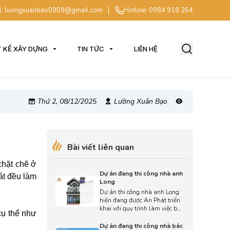
l: luongxuanbao0909@gmail.com
Hotline: 0984 918 264
T KẾ XÂY DỰNG
TIN TỨC
LIÊN HỆ
Thứ 2, 08/12/2025
Lường Xuân Bạo
Bài viết liên quan
chặt chẽ ở
Dự án đang thi công nhà anh
át đều làm
Long
Dự án thi công nhà anh Long
hiện đang được An Phát triển
khai với quy trình làm việc bài
cụ thể như
bản và giám sát kỹ lưỡng.
Ngay từ những bước đầu, đội
Dự án đang thi công nhà bác