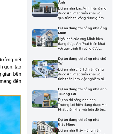
ngũ An Phát đã chú trọng
Ảnh
từng chi tiết, từ khảo sát thực
Dự án nhà bác Ảnh hiện đang
tế, chuẩn bị mặt bằng đến thi
được An Phát triển khai với
công phần móng, nhằm đảm
quy trình thi công được giám
bảo chất lượng và tiến độ cho
sát chặt chẽ ngay từ những
dự án.
giai đoạn đầu. Dự án hứa hẹn
Dự án đang thi công nhà ông
mang đến cho bác Ảnh một
Minh
không gian sống bền vững,
Ngôi nhà của ông Minh hiện
tiện nghi và thẩm mỹ, phản
đang được An Phát triển khai
ánh sự tận tâm và chuyên
với quy trình thi công được
nghiệp trong từng chi tiết.
kiểm soát chặt chẽ từ những
giai đoạn đầu tiên. Ngay từ
Dự án đang thi công nhà chú
 đường nét
những bước đầu tiên, đội ngũ
Tự
nh gọn, tạo
An Phát luôn theo dõi sát sao
Dự án nhà chú Tự hiện đang
để đảm bảo mọi hạng mục
g gian bên
được An Phát triển khai với
được triển khai đúng kỹ thuật
tinh thần làm việc nghiêm túc
, mang đến
và đúng tiến độ.
và quy trình giám sát chặt chẽ
ở từng hạng mục. Dự án hứa
Dự án đang thi công nhà anh
hẹn sẽ mang đến cho chú Tự
Trường Lợi
một ngôi nhà bền vững, tiện
Dự án thi công nhà anh
nghi và thẩm mỹ, phản ánh
Trường Lợi hiện đang được An
trọn vẹn sự tận tâm của đội
Phát triển khai với tiến độ ổn
ngũ thi công.
định và quy trình thi công
được giám sát kỹ lưỡng. Dự
Dự án đang thi công nhà
án hứa hẹn mang đến cho anh
thầy Hùng
Trường Lợi một không gian
Dự án nhà thầy Hùng hiện
sống tiện nghi, bền vững và