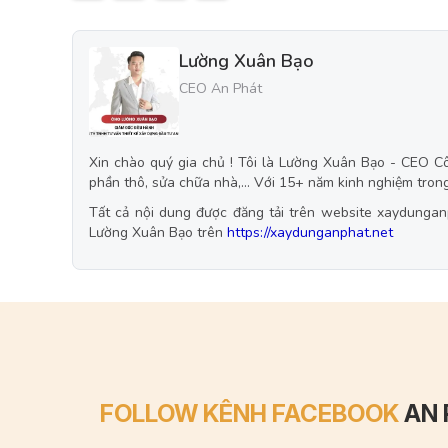
Lường Xuân Bạo
CEO An Phát
Xin chào quý gia chủ ! Tôi là Lường Xuân Bạo - CEO Cô
phần thô, sửa chữa nhà,... Với 15+ năm kinh nghiệm trong 
Tất cả nội dung được đăng tải trên website xaydunganp
Lường Xuân Bạo trên
https://xaydunganphat.net
FOLLOW KÊNH FACEBOOK
AN