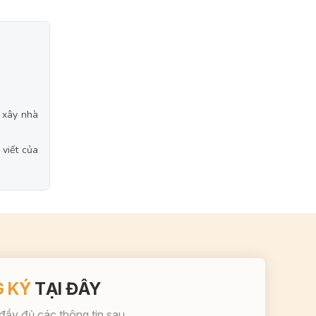
, xây nhà
 viết của
 KÝ
TẠI ĐÂY
 đầy đủ các thông tin sau