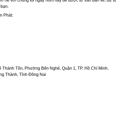
ên hệ với chúng tôi ngay hôm nay để được tư vấn bản vẽ, dự to
 bạn.
n Phát:
Lê Thánh Tôn, Phường Bến Nghé, Quận 1, TP. Hồ Chí Minh.
ng Thành, Tỉnh Đồng Nai