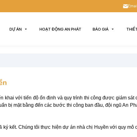
Emai
DỰ ÁN
HOẠT ĐỘNG AN PHÁT
BÁO GIÁ
THIẾ
ền
 khai với tiến độ ổn định và quy trình thi công được giám sát 
huẩn bị mặt bằng đến các bước thi công ban đầu, đội ngũ An Ph
ký kết. Chúng tôi thực hiện dự án nhà chị Huyền với quy mô 