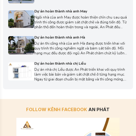
Dự án hoàn thành nhà anh May
Ngôi nhà của anh May được hoàn thiện chỉn chu sau quá
trình thi công được giám sát chặt chẽ và đúng tiến độ. Từ
phần thô đến hoàn thiện trong và ngoài, An Phát đều
thực hiện tỉ mỉ, tạo nên không gian hài hòa, đầy đủ công
năng và khẳng định sự chuyên nghiệp, tận tâm của đội
Dự án hoàn thành nhà anh Hà
ngũ.
Dự án thi công nhà của anh Hà đang được triển khai với
quy trình thi công nghiêm ngặt và bám sát tiến độ. Mỗi
hạng mục đều được đội ngũ An Phát chăm chút kỹ lưỡng,
nhằm đảm bảo công trình đạt tính thẩm mỹ, công năng
và thể hiện rõ sự chuyên nghiệp trong từng chi tiết.
Dự án hoàn thành nhà chị Liễu
Dự án nhà chị Liễu được An Phát triển khai với quy trình
làm việc bài bản và giám sát chặt chẽ ở từng hạng mục.
Ngay từ giai đoạn chuẩn bị mặt bằng và thi công móng,
đội ngũ An Phát luôn chú trọng kỹ thuật, vật liệu và tiến
độ để công trình được triển khai ổn định và đúng kế
hoạch.
FOLLOW KÊNH FACEBOOK
AN PHÁT