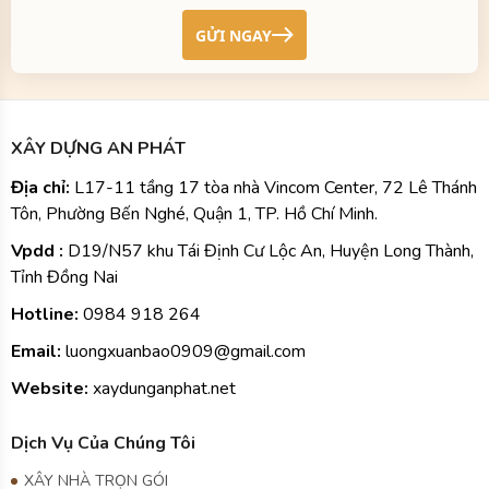
GỬI NGAY
XÂY DỰNG AN PHÁT
Địa chỉ:
L17-11 tầng 17 tòa nhà Vincom Center, 72 Lê Thánh
Tôn, Phường Bến Nghé, Quận 1, TP. Hồ Chí Minh.
Vpdd :
D19/N57 khu Tái Định Cư Lộc An, Huyện Long Thành,
Tỉnh Đồng Nai
Hotline:
0984
918 264
Email:
luongxuanbao0909@gmail.com
Website:
xaydunganphat.net
Dịch Vụ Của Chúng Tôi
XÂY NHÀ TRỌN GÓI