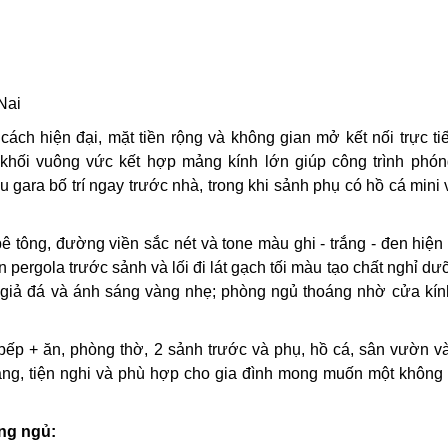
Nai
ách hiện đại, mặt tiền rộng và không gian mở kết nối trực ti
hối vuông vức kết hợp mảng kính lớn giúp công trình phón
u gara bố trí ngay trước nhà, trong khi sảnh phụ có hồ cá mini
bê tông, đường viền sắc nét và tone màu ghi - trắng - đen hiện
 pergola trước sảnh và lối đi lát gạch tối màu tạo chất nghỉ dưỡ
 giả đá và ánh sáng vàng nhẹ; phòng ngủ thoáng nhờ cửa kín
p + ăn, phòng thờ, 2 sảnh trước và phụ, hồ cá, sân vườn v
hoáng, tiện nghi và phù hợp cho gia đình mong muốn một không
ng ngủ: