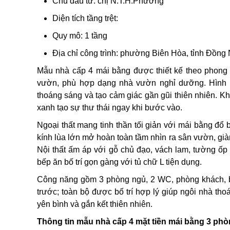
Chủ đầu tư: chị N.T.H.Phương
Diện tích tầng trệt:
Quy mô: 1 tầng
Địa chỉ công trình: phường Biên Hòa, tỉnh Đồng 
Mẫu nhà cấp 4 mái bằng được thiết kế theo phong c
vườn, phù hợp dạng nhà vườn nghỉ dưỡng. Hình k
thoáng sáng và tạo cảm giác gần gũi thiên nhiên. Kh
xanh tạo sự thư thái ngay khi bước vào.
Ngoại thất mang tinh thần tối giản với mái bằng đổ 
kính lùa lớn mở hoàn toàn tầm nhìn ra sân vườn, giàn
Nội thất ấm áp với gỗ chủ đạo, vách lam, tường ốp
bếp ăn bố trí gọn gàng với tủ chữ L tiện dụng.
Công năng gồm 3 phòng ngủ, 2 WC, phòng khách, bế
trước; toàn bộ được bố trí hợp lý giúp ngôi nhà t
yên bình và gắn kết thiên nhiên.
Thông tin mẫu nhà cấp 4 mặt tiền mái bằng 3 phò