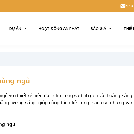
 khách đến với website của chúng tôi
Emai
DỰ ÁN
HOẠT ĐỘNG AN PHÁT
BÁO GIÁ
THIẾ
phòng ngủ
ủ với thiết kế hiện đại, chú trọng sự tinh gọn và thoáng sáng 
 mảng tường sáng, giúp công trình trẻ trung, sạch sẽ nhưng vẫ
ng ngủ: