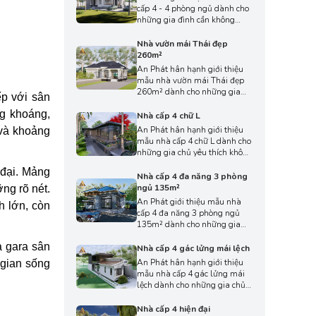
vức, hình khối rõ ràng và sự
cấp 4 - 4 phòng ngủ dành cho
tiện dụng trong từng không
những gia đình cần không
gian, mang đến một lựa chọn
gian sinh hoạt rộng rãi, tiện
phù hợp với nhịp sống năng
nghi và gọn gàng trên một
Nhà vườn mái Thái đẹp
động ngày nay.
mặt sàn. Thiết kế hướng đến
260m²
sự thoáng mở và tinh giản,
An Phát hân hạnh giới thiệu
giúp ngôi nhà luôn sáng sủa,
mẫu nhà vườn mái Thái đẹp
mát mẻ và dễ dàng kết nối với
260m² dành cho những gia
ếp với sân
cảnh quan xung quanh.
chủ yêu thích sự thoáng mát,
g khoáng,
hài hòa và tinh tế trong không
Nhà cấp 4 chữ L
gian sống. Kiến trúc mái Thái
An Phát hân hạnh giới thiệu
 và khoảng
được xử lý cân đối, đường nét
mẫu nhà cấp 4 chữ L dành cho
thanh thoát giúp công trình
những gia chủ yêu thích không
mang vẻ đẹp nhẹ nhàng
gian sống thoáng đãng, tiện
nhưng vẫn tạo dấu ấn riêng.
 đại. Mảng
nghi và có sự kết nối chặt chẽ
Nhà cấp 4 đa năng 3 phòng
với thiên nhiên. Thiết kế chữ L
ngủ 135m²
ng rõ nét.
mang đến bố cục hài hòa,
An Phát giới thiệu mẫu nhà
h lớn, còn
hình khối gọn gàng cùng mặt
cấp 4 đa năng 3 phòng ngủ
tiền thanh thoát, tạo nên tổng
135m² dành cho những gia
thể vừa hiện đại vừa gần gũi.
chủ tìm kiếm một không gian
à gara sân
sống tiện nghi, gọn gàng
Nhà cấp 4 gác lửng mái lệch
nhưng vẫn đảm bảo sự thoáng
An Phát hân hạnh giới thiệu
 gian sống
đãng và gần gũi với thiên
mẫu nhà cấp 4 gác lửng mái
nhiên. Thiết kế được tối ưu
lệch dành cho những gia chủ
theo phong cách hiện đại tinh
yêu thích phong cách hiện đại,
giản, mang đến tổng thể vừa
trẻ trung nhưng vẫn muốn giữ
Nhà cấp 4 hiện đại
trẻ trung vừa tinh tế.