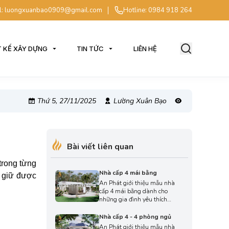
l: luongxuanbao0909@gmail.com
Hotline: 0984 918 264
T KẾ XÂY DỰNG
TIN TỨC
LIÊN HỆ
Thứ 5, 27/11/2025
Lường Xuân Bạo
Bài viết liên quan
trong từng
Nhà cấp 4 mái bằng
n giữ được
An Phát giới thiệu mẫu nhà
cấp 4 mái bằng dành cho
những gia đình yêu thích
phong cách hiện đại, gọn gàng
và tối ưu công năng. Thiết kế
Nhà cấp 4 - 4 phòng ngủ
chú trọng đường nét vuông
An Phát giới thiệu mẫu nhà