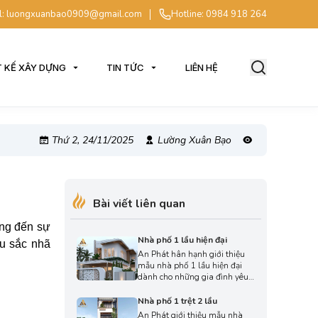
l: luongxuanbao0909@gmail.com
Hotline: 0984 918 264
T KẾ XÂY DỰNG
TIN TỨC
LIÊN HỆ
Thứ 2, 24/11/2025
Lường Xuân Bạo
Bài viết liên quan
ớng đến sự
Nhà phố 1 lầu hiện đại
àu sắc nhã
An Phát hân hạnh giới thiệu
mẫu nhà phố 1 lầu hiện đại
dành cho những gia đình yêu
thích phong cách sống trẻ
trung, năng động và ưu tiên
Nhà phố 1 trệt 2 lầu
công năng tối ưu trong diện
An Phát giới thiệu mẫu nhà