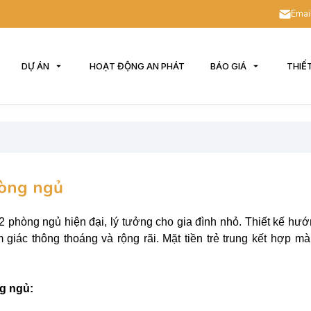
Emai
DỰ ÁN
HOẠT ĐỘNG AN PHÁT
BÁO GIÁ
THIẾ
hòng ngủ
 2 phòng ngủ hiện đại, lý tưởng cho gia đình nhỏ. Thiết kế hư
m giác thông thoáng và rộng rãi. Mặt tiền trẻ trung kết hợp m
g ngủ: