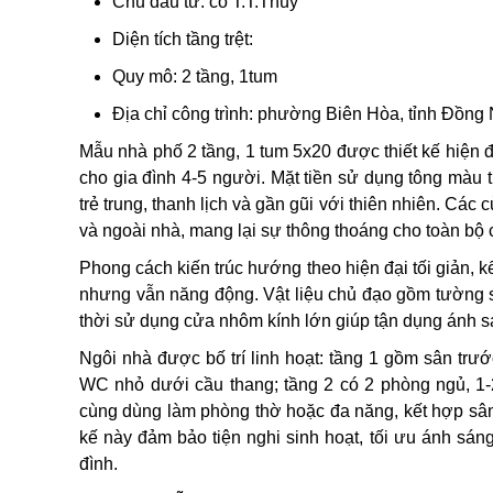
Chủ đầu tư: cô T.T.Thúy
Diện tích tầng trệt:
Quy mô: 2 tầng, 1tum
Địa chỉ công trình: phường Biên Hòa, tỉnh Đồng 
Mẫu nhà phố 2 tầng, 1 tum 5x20 được thiết kế hiện đạ
cho gia đình 4-5 người. Mặt tiền sử dụng tông màu tr
trẻ trung, thanh lịch và gần gũi với thiên nhiên. Các 
và ngoài nhà, mang lại sự thông thoáng cho toàn bộ c
Phong cách kiến trúc hướng theo hiện đại tối giản, 
nhưng vẫn năng động. Vật liệu chủ đạo gồm tường sơ
thời sử dụng cửa nhôm kính lớn giúp tận dụng ánh s
Ngôi nhà được bố trí linh hoạt: tầng 1 gồm sân trư
WC nhỏ dưới cầu thang; tầng 2 có 2 phòng ngủ, 1-2
cùng dùng làm phòng thờ hoặc đa năng, kết hợp sân
kế này đảm bảo tiện nghi sinh hoạt, tối ưu ánh sáng
đình.