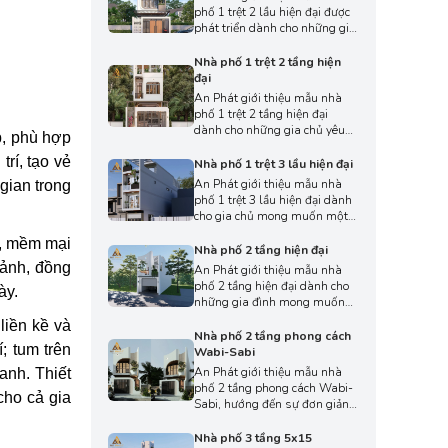
tích vừa phải. Thiết kế tập
phố 1 trệt 2 lầu hiện đại được
trung vào đường nét gọn gàng
phát triển dành cho những gia
và hình khối rõ ràng, mang
đình mong muốn một không
đến tổng thể tinh tế và cuốn
gian sống tiện nghi, thoáng
Nhà phố 1 trệt 2 tầng hiện
hút giữa khu đô thị.
sáng và tối ưu diện tích đất
đại
phố. Thiết kế mang phong
An Phát giới thiệu mẫu nhà
cách trẻ trung với đường nét
phố 1 trệt 2 tầng hiện đại
gọn gàng, tạo cảm giác sang
dành cho những gia chủ yêu
p, phù hợp
trọng và hài hòa trong tổng
thích không gian sống trẻ
thể kiến trúc.
rí, tạo vẻ
trung, tiện nghi và phù hợp
Nhà phố 1 trệt 3 lầu hiện đại
với nhịp sống đô thị năng
An Phát giới thiệu mẫu nhà
 gian trong
động. Thiết kế hiện đại được
phố 1 trệt 3 lầu hiện đại dành
thể hiện qua hình khối rõ ràng,
cho gia chủ mong muốn một
đường nét tối giản, tạo nên
không gian sống tiện nghi,
tổng thể hài hòa nhưng vẫn
i, mềm mại
sang trọng và tối ưu diện tích
Nhà phố 2 tầng hiện đại
mang dấu ấn riêng.
trong khu đô thị đông đúc.
cảnh, đồng
An Phát giới thiệu mẫu nhà
Thiết kế theo phong cách hiện
phố 2 tầng hiện đại dành cho
ày.
đại được thể hiện qua hình
những gia đình mong muốn
khối rõ ràng, tạo nên diện mạo
một không gian sống tiện
liền kề và
trẻ trung nhưng vẫn đảm bảo
nghi, thoáng sáng và tối ưu
Nhà phố 2 tầng phong cách
sự hài hòa.
; tum trên
diện tích. Thiết kế tập trung
Wabi-Sabi
vào bố cục hình khối rõ ràng,
An Phát giới thiệu mẫu nhà
anh. Thiết
đường nét tinh giản và mặt
phố 2 tầng phong cách Wabi-
cho cả gia
tiền mở rộng, mang lại vẻ đẹp
Sabi, hướng đến sự đơn giản,
sang nhã nhưng vẫn ấm cúng
tự nhiên và tinh tế trong từng
và gần gũi.
chi tiết. Không gian sống được
Nhà phố 3 tầng 5x15