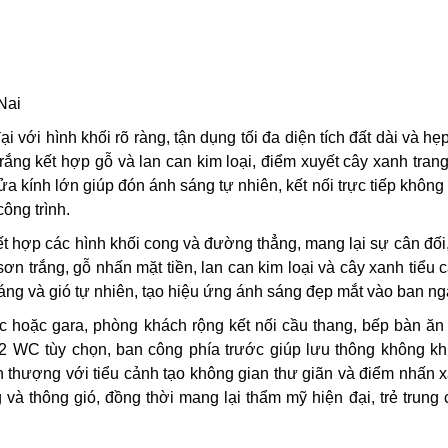
Nai
i với hình khối rõ ràng, tận dụng tối đa diện tích đất dài và hẹ
ắng kết hợp gỗ và lan can kim loại, điểm xuyết cây xanh trang t
cửa kính lớn giúp đón ánh sáng tự nhiên, kết nối trực tiếp không
ông trình.
kết hợp các hình khối cong và đường thẳng, mang lại sự cân đố
n trắng, gỗ nhấn mặt tiền, lan can kim loại và cây xanh tiểu 
áng và gió tự nhiên, tạo hiệu ứng ánh sáng đẹp mắt vào ban ng
ớc hoặc gara, phòng khách rộng kết nối cầu thang, bếp bàn ăn 
 WC tùy chọn, ban công phía trước giúp lưu thông không khí
 thượng với tiểu cảnh tạo không gian thư giãn và điểm nhấn x
 và thông gió, đồng thời mang lại thẩm mỹ hiện đại, trẻ trung 