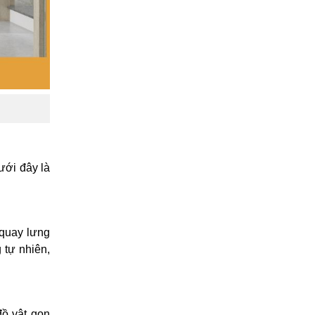
ưới đây là
 quay lưng
 tự nhiên,
đồ vật gọn