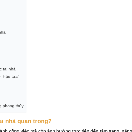
nhà
c tại nhà
- Hậu tựa”
g phong thủy
ại nhà quan trọng?
thành công việc mà còn ảnh hưởng trực tiếp đến tâm trạng, năn