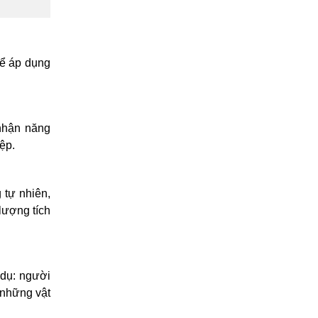
hể áp dụng
 nhận năng
iệp.
 tự nhiên,
lượng tích
 dụ: người
 những vật