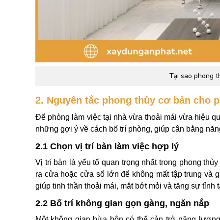
Tại sao phong t
2. Nguyên tắc phong thủy cơ bản cho p
Để phòng làm việc tại nhà vừa thoải mái vừa hiệu qu
những gợi ý về cách bố trí phòng, giúp cân bằng năng
2.1 Chọn vị trí bàn làm việc hợp lý
Vị trí bàn là yếu tố quan trọng nhất trong phong th
ra cửa hoặc cửa sổ lớn để không mất tập trung và 
giúp tinh thần thoải mái, mắt bớt mỏi và tăng sự tỉnh t
2.2 Bố trí không gian gọn gàng, ngăn nắp
Một không gian bừa bộn có thể cản trở năng lượng 