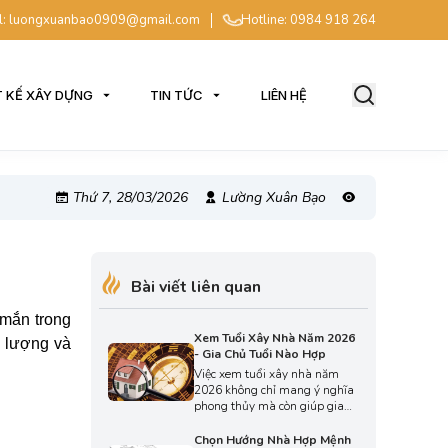
l: luongxuanbao0909@gmail.com
Hotline: 0984 918 264
T KẾ XÂY DỰNG
TIN TỨC
LIÊN HỆ
Thứ 7, 28/03/2026
Lường Xuân Bạo
Bài viết liên quan
 mắn trong
Xem Tuổi Xây Nhà Năm 2026
g lượng và
- Gia Chủ Tuổi Nào Hợp
Việc xem tuổi xây nhà năm
2026 không chỉ mang ý nghĩa
phong thủy mà còn giúp gia
chủ an tâm khi khởi công xây
dựng. Hãy cùng An Phát tìm
Chọn Hướng Nhà Hợp Mệnh