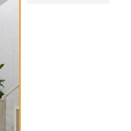
bài viết dưới đây, An Phát sẽ
giúp bạn hiểu rõ nguyên tắc
chọn màu, cách kết hợp gam
màu hài hòa với kiến trúc hiện
đại để tạo nên không gian
sống thẩm mỹ, cân bằng và
bền vững theo thời gian.