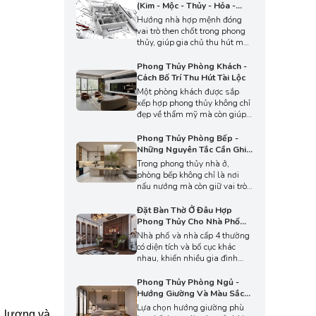
hiểu năm 2026 những tuổi
(Kim - Mộc - Thủy - Hỏa -
nào hợp làm nhà, tuổi nào
Thổ)
Hướng nhà hợp mệnh đóng
nên tránh để hạn chế rủi ro,
vai trò then chốt trong phong
đồng thời lựa chọn thời điểm
thủy, giúp gia chủ thu hút may
phù hợp qua bài viết dưới đây.
mắn và hạn chế điều không
thuận lợi. Ở bài viết này, An
Phong Thủy Phòng Khách -
Phát sẽ phân tích chi tiết cách
Cách Bố Trí Thu Hút Tài Lộc
chọn hướng nhà phù hợp theo
Một phòng khách được sắp
từng mệnh Kim, Mộc, Thủy,
xếp hợp phong thủy không chỉ
Hỏa, Thổ, giúp bạn đưa ra
đẹp về thẩm mỹ mà còn giúp
quyết định đúng đắn khi xây
gia chủ đón nhận sinh khí tích
dựng hoặc mua nhà.
cực. Hãy cùng An Phát khám
Phong Thủy Phòng Bếp -
phá cách bố trí phòng khách
Những Nguyên Tắc Cần Ghi
chuẩn phong thủy để không
Nhớ
Trong phong thủy nhà ở,
gian sống của bạn luôn hài
phòng bếp không chỉ là nơi
hòa và thịnh vượng qua bài
nấu nướng mà còn giữ vai trò
viết dưới đây.
quan trọng trong việc duy trì
tài lộc, sức khỏe và hòa khí
Đặt Bàn Thờ Ở Đâu Hợp
gia đình. Ở bài viết này, An
Phong Thủy Cho Nhà Phố
Phát sẽ giúp bạn hiểu rõ
Và Nhà Cấp 4
Nhà phố và nhà cấp 4 thường
những nguyên tắc phong thủy
có diện tích và bố cục khác
phòng bếp cần ghi nhớ, qua
nhau, khiến nhiều gia đình
đó góp phần mang lại sự ấm
băn khoăn không biết đặt bàn
êm, may mắn cho gia đình.
thờ ở đâu cho hợp phong thủy.
Phong Thủy Phòng Ngủ -
Ở bài viết này, An Phát sẽ
Hướng Giường Và Màu Sắc
giúp bạn hiểu rõ các nguyên
Phù Hợp
Lựa chọn hướng giường phù
g lượng và
tắc phong thủy khi bố trí bàn