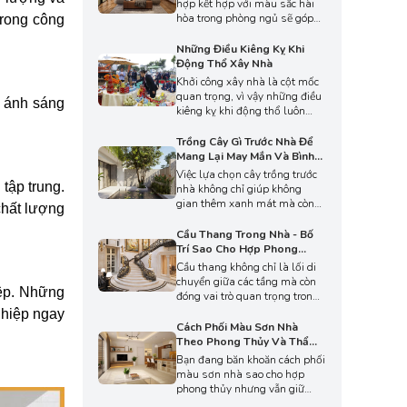
hợp kết hợp với màu sắc hài
thờ, đảm bảo không gian thờ
hòa trong phòng ngủ sẽ góp
trong công
cúng hài hòa, mang lại bình
phần cân bằng năng lượng,
an cho gia đình.
tạo cảm giác thư giãn và ổn
Những Điều Kiêng Kỵ Khi
định tinh thần. Ở bài viết sau,
Động Thổ Xây Nhà
An Phát sẽ giúp bạn hiểu rõ
Khởi công xây nhà là cột mốc
cách bố trí giường ngủ và
quan trọng, vì vậy những điều
, ánh sáng
chọn màu sắc phù hợp theo
kiêng kỵ khi động thổ luôn
phong thủy để mang lại không
được nhiều người quan tâm
gian nghỉ ngơi lý tưởng.
và tìm hiểu kỹ lưỡng. Ở bài
Trồng Cây Gì Trước Nhà Để
viết này, An Phát sẽ tổng hợp
Mang Lại May Mắn Và Bình
các lưu ý phổ biến cần tránh
An
Việc lựa chọn cây trồng trước
để giúp gia chủ chuẩn bị chu
tập trung.
nhà không chỉ giúp không
đáo và khởi đầu công trình
gian thêm xanh mát mà còn
chất lượng
thuận lợi hơn.
góp phần tạo cảm giác bình
an, hài hòa cho tổng thể kiến
Cầu Thang Trong Nhà - Bố
trúc. Hãy cùng An Phát khám
Trí Sao Cho Hợp Phong
phá các gợi ý cây trồng trước
Thủy
Cầu thang không chỉ là lối di
nhà vừa đẹp, vừa ý nghĩa để
chuyển giữa các tầng mà còn
hoàn thiện không gian sống
iệp. Những
đóng vai trò quan trọng trong
mỗi ngày qua bài viết này.
phong thủy tổng thể ngôi nhà.
nghiệp ngay
Hãy cùng An Phát tìm hiểu
Cách Phối Màu Sơn Nhà
cách bố trí cầu thang hợp
Theo Phong Thủy Và Thẩm
phong thủy, để tối ưu thẩm mỹ
Mỹ Hiện Đại
Bạn đang băn khoăn cách phối
và mang lại sự cân bằng cho
màu sơn nhà sao cho hợp
ngôi nhà qua bài viết dưới
phong thủy nhưng vẫn giữ
đây.
được nét hiện đại, tinh tế? Ở