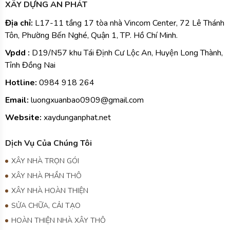
Vpdd :
D19/N57 khu Tái Định Cư Lộc An, Huyện Long Thành,
Tỉnh Đồng Nai
Hotline:
0984
918 264
Email:
luongxuanbao0909@gmail.com
Website:
xaydunganphat.net
Dịch Vụ Của Chúng Tôi
XÂY NHÀ TRỌN GÓI
XÂY NHÀ PHẦN THÔ
XÂY NHÀ HOÀN THIỆN
SỬA CHỮA, CẢI TẠO
HOÀN THIỆN NHÀ XÂY THÔ
THIẾT KẾ KIẾN TRÚC
THIẾT KẾ THI CÔNG NỘI THẤT
TƯ VẤN GIÁM SÁT