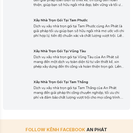
thiện, giúp bạn sở hữu ngôi nhà đẹp, bền vững và tối ưu
chi phí. Liên hệ ngay với chúng tôi để được tư vấn phương
án xây dựng phù hợp, đảm bảo tiến độ và chất lượng
Xây Nhà Trọn Gói Tại Tam Phước
vượt mong đợi.
Dịch vụ xây nhà trọn gói tại Tam Phước cùng An Phát là
giải pháp tối ưu giúp bạn sở hữu ngôi nhà mơ ước với chi
phí hợp lý, tiến độ chuẩn xác và chất lượng vượt trội. Liên
hệ với chúng tôi ngay để được tư vấn thiết kế miễn phí và
nhận báo giá xây dựng trọn gói chi tiết, minh bạch nhất
Xây Nhà Trọn Gói Tại Vũng Tàu
hôm nay.
Dịch vụ xây nhà trọn gói tại Vũng Tàu của An Phát sẽ
mang đến một dịch vụ toàn diện từ tư vấn thiết kế, xin
phép xây dựng đến thi công và hoàn thiện trọn gói. Liên
hệ ngay để được báo giá chi tiết, nhận giải pháp xây
dựng tối ưu, đảm bảo chất lượng, thẩm mỹ và tiến độ cho
Xây Nhà Trọn Gói Tại Tam Thắng
ngôi nhà mơ ước của bạn.
Dịch vụ xây nhà trọn gói tại Tam Thắng của An Phát
mang đến giải pháp thi công chuyên nghiệp, tối ưu chi
phí và đảm bảo chất lượng vượt trội cho mọi công trình.
Liên hệ với chúng tôi ngay hôm nay để hiện thực hóa ngôi
nhà mơ ước của bạn với dịch vụ uy tín, tận tâm và bảo
hành trọn gói.
FOLLOW KÊNH FACEBOOK
AN PHÁT