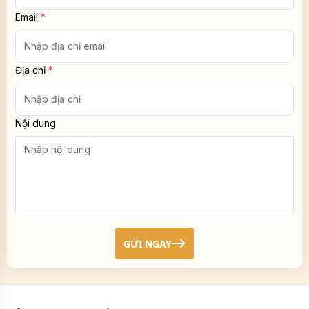
Địa chỉ
*
Nội dung
GỬI NGAY
XÂY DỰNG AN PHÁT
Địa chỉ:
L17-11 tầng 17 tòa nhà Vincom Center, 72 Lê Thánh
Tôn, Phường Bến Nghé, Quận 1, TP. Hồ Chí Minh.