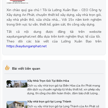
Xin chào quý gia chủ ! Tôi là Lường Xuân Bạo - CEO Công ty
Xây dựng An Phát, chuyên thiết kế xây dựng, xây nhà trọn gói,
xây nhà phần thô, sửa chữa nhà,... Với 15+ năm kinh nghiệm
trong lĩnh vực tư vấn, thiết kế, giám sát, thi công xây dựng.
Tất cả nội dung được đăng tải trên website
xaydunganphat.net đều dựa trên kinh nghiệm thực tế của tôi.
Theo dõi các bài viết của Lường Xuân Bạo trên
https://xaydunganphat.net
Bài viết liên quan
Xây Nhà Trọn Gói Tại Biên Hòa
Dịch vụ xây nhà trọn gói tại Biên Hòa của An Phát mang
đến dịch vụ chuyên nghiệp từ khâu thiết kế, xin phép xây
dựng, thi công cho đến hoàn thiện, đảm bảo chất lượng
và chi phí tối ưu. Liên hệ ngay với chúng tôi để được tư
vấn miễn phí và nhận báo giá chi tiết, minh bạch.
Xây nhà trọn gói tại Long Thành
Dịch vụ xây nhà trọn gói tại Long Thành của An Phát sẽ