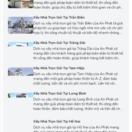
mang đến giải pháp toàn diện từ thiết kế, thi công đến
hoàn thiện, giúp chủ đầu tư tiết kiệm thời gian và chi phí.
Liên hệ với chúng tôi ngay để được tư vấn trọn gói, trải
nghiệm dịch vụ uy tín và chất lượng hàng đầu.
Xây Nhà Trọn Gói Tại Trấn Biên
Dịch vụ xây nhà trọn gói tại Trấn Biên của An Phát là giải
pháp tối ưu giúp bạn sở hữu ngôi nhà mơ ước với chi phí
hợp lý, thi công chuẩn kỹ thuật và tiến độ nhanh chóng.
Liên hệ với chúng tôi để được tư vấn thiết kế, báo giá trọn
gói và nhận ưu đãi hấp dẫn hôm nay.
Xây Nhà Trọn Gói Tại Trảng Dài
Dịch vụ xây nhà trọn gói tại Trảng Dài của An Phát sẽ
mang đến cho khách hàng giải pháp toàn diện từ thiết kế,
thi công đến hoàn thiện, giúp khách hàng tiết kiệm chi
phí và thời gian. Liên hệ ngay để được tư vấn phương án
xây dựng tối ưu, đảm bảo chất lượng, thẩm mỹ và tiến độ
Xây Nhà Trọn Gói Tại Tam Hiệp
cho ngôi nhà mơ ước.
Dịch vụ xây nhà trọn gói tại Tam Hiệp của An Phát sẽ
mang đến một giải pháp hoàn thiện từ A-Z, đảm bảo
chất lượng, tiến độ và chi phí minh bạch. Liên hệ với
chúng tôi ngay hôm nay để nhận tư vấn miễn phí và báo
giá chi tiết, biến ngôi nhà mơ ước của bạn thành hiện
Xây Nhà Trọn Gói Tại Long Bình
thực.
Dịch vụ xây nhà trọn gói tại Long Bình của An Phát sẽ
mang đến giải pháp toàn diện từ thiết kế, thi công đến
hoàn thiện, đảm bảo chất lượng, thẩm mỹ và tiến độ cho
ngôi nhà mơ ước. Liên hệ ngay với chúng tôi để được tư
vấn miễn phí và nhận báo giá xây dựng trọn gói ưu đãi
Xây Nhà Trọn Gói Tại Hố Nai
nhất hôm nay.
Dịch vụ xây nhà trọn gói tại Hố Nai của An Phát mang
đến giải pháp toàn diện từ thiết kế, thi công đến hoàn