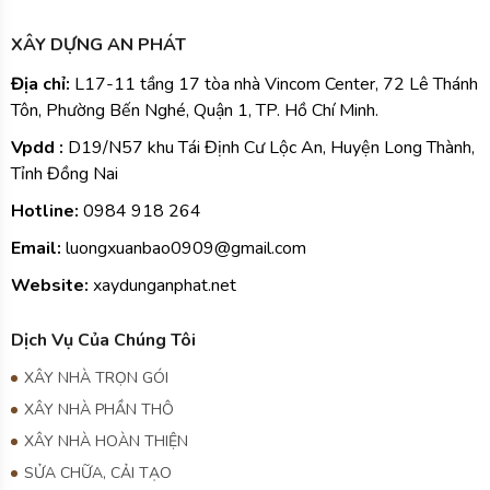
XÂY DỰNG AN PHÁT
Địa chỉ:
L17-11 tầng 17 tòa nhà Vincom Center, 72 Lê Thánh
Tôn, Phường Bến Nghé, Quận 1, TP. Hồ Chí Minh.
Vpdd :
D19/N57 khu Tái Định Cư Lộc An, Huyện Long Thành,
Tỉnh Đồng Nai
Hotline:
0984
918 264
Email:
luongxuanbao0909@gmail.com
Website:
xaydunganphat.net
Dịch Vụ Của Chúng Tôi
XÂY NHÀ TRỌN GÓI
XÂY NHÀ PHẦN THÔ
XÂY NHÀ HOÀN THIỆN
SỬA CHỮA, CẢI TẠO