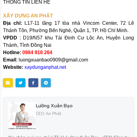
THÔNG TIN LIÊN HỆ
XÂY DỰNG AN PHÁT
Địa chỉ:
L17-11 tầng 17 tòa nhà Vincom Center, 72 Lê
Thánh Tôn, Phường Bến Nghé, Quận 1, TP. Hồ Chí Minh.
VPDD
: D19/N57 khu Tái Định Cư Lộc An, Huyện Long
Thành, Tỉnh Đồng Nai
Hotline:
0984 918 264
Email:
luongxuanbao0909@gmail.com
Website:
xaydunganphat.net
Lường Xuân Bạo
CEO An Phát