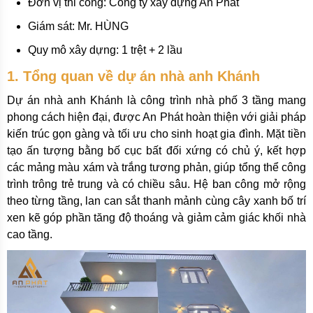
Đơn vị thi công: Công ty xây dựng An Phát
Giám sát: Mr. HÙNG
Quy mô xây dựng: 1 trệt + 2 lầu
1. Tổng quan về dự án nhà anh Khánh
Dự án nhà anh Khánh là công trình nhà phố 3 tầng mang
phong cách hiện đại, được An Phát hoàn thiện với giải pháp
kiến trúc gọn gàng và tối ưu cho sinh hoạt gia đình. Mặt tiền
tạo ấn tượng bằng bố cục bất đối xứng có chủ ý, kết hợp
các mảng màu xám và trắng tương phản, giúp tổng thể công
trình trông trẻ trung và có chiều sâu. Hệ ban công mở rộng
theo từng tầng, lan can sắt thanh mảnh cùng cây xanh bố trí
xen kẽ góp phần tăng độ thoáng và giảm cảm giác khối nhà
cao tầng.