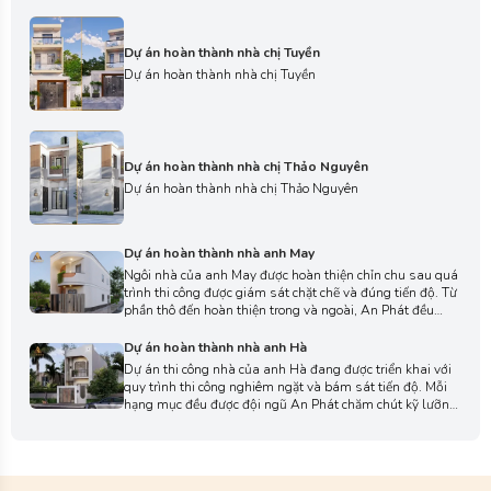
Dự án hoàn thành nhà chị Tuyền
Dự án hoàn thành nhà chị Tuyền
Dự án hoàn thành nhà chị Thảo Nguyên
Dự án hoàn thành nhà chị Thảo Nguyên
Dự án hoàn thành nhà anh May
Ngôi nhà của anh May được hoàn thiện chỉn chu sau quá
trình thi công được giám sát chặt chẽ và đúng tiến độ. Từ
phần thô đến hoàn thiện trong và ngoài, An Phát đều
thực hiện tỉ mỉ, tạo nên không gian hài hòa, đầy đủ công
năng và khẳng định sự chuyên nghiệp, tận tâm của đội
Dự án hoàn thành nhà anh Hà
ngũ.
Dự án thi công nhà của anh Hà đang được triển khai với
quy trình thi công nghiêm ngặt và bám sát tiến độ. Mỗi
hạng mục đều được đội ngũ An Phát chăm chút kỹ lưỡng,
nhằm đảm bảo công trình đạt tính thẩm mỹ, công năng
và thể hiện rõ sự chuyên nghiệp trong từng chi tiết.