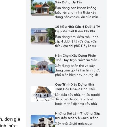
bị tác động bởi nhiều yếu tố
Xây Dựng Uy Tín
khác. Hãy cùng An Phát tìm
Bạn đang băn khoăn không
hiểu cách kiểm soát và tối ưu
biết nên chọn nhà thầu xây
chi phí hiệu quả trong bài viết
dựng nào cho dự án của mình?
dưới đây.
Mỗi nhà thầu khác nhau về
kinh nghiệm, chất lượng thi
10 Mẫu Nhà Cấp 4 Dưới 1 Tỷ
công và dịch vụ hậu mãi. Cùng
Đẹp Và Tiết Kiệm Chi Phí
An Phát khám phá kinh
Bạn đang tìm kiếm mẫu nhà
nghiệm chọn nhà thầu uy tín
cấp 4 dưới 1 tỷ vừa đẹp vừa
để bảo đảm công trình hoàn
tiết kiệm chi phí? Đây là xu
thiện đúng tiến độ, chất lượng
hướng được nhiều gia đình trẻ,
cao.
vợ chồng mới cưới hay người
Nên Chọn Xây Dựng Phần
ở nông thôn ưu tiên lựa chọn.
Thô Hay Trọn Gói? So Sánh
Cùng An Phát tham khảo 10
Chi Tiết
Xây dựng phần thô và xây
mẫu thiết kế nổi bật trong bài
dựng trọn gói là hai hình thức
viết để tìm ra ý tưởng hoàn
phổ biến hiện nay, nhưng khác
hảo cho ngôi nhà mơ ước của
nhau ở phạm vi công việc, chi
bạn.
phí và mức độ tiện lợi. Qua
Quy Trình Xây Dựng Nhà
bài viết sau đây, An Phát sẽ
Trọn Gói Từ A-Z Cho Chủ
giúp bạn so sánh cụ thể từng
Nhà Mới
Lần đầu xây nhà, nhiều người
phương án, từ đó chọn lựa
dễ bối rối trước hàng loạt
cách xây dựng tối ưu nhất cho
bước, vì thế dịch vụ xây nhà
ngôi nhà của mình.
trọn gói ra đời giúp chủ nhà
tiết kiệm thời gian và công sức
Những Sai Lầm Thường Gặp
hơn. Hãy cùng An Phát tìm
Khi Xây Nhà Và Cách Tránh
h, đơn giá
hiểu chi tiết quy trình xây
Xây nhà là cột mốc quan
ình thức.
dựng nhà trọn gói từ A-Z để