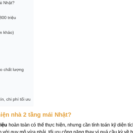
ái Nhật?
800 triệu
am khảo)
ảo chất lượng
n, chi phí tối ưu
hiện nhà 2 tầng mái Nhật?
riệu
hoàn toàn có thể thực hiện, nhưng cần tính toán kỹ diện tíc
với quy mô vừa phải, tối ưu công năng thay vì quá cầu kỳ về h