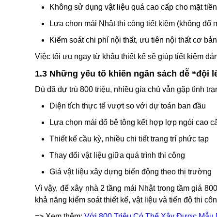
Không sử dụng vật liệu quá cao cấp cho mặt tiền 
Lựa chọn mái Nhật thi công tiết kiệm (không đổ 
Kiểm soát chi phí nội thất, ưu tiên nội thất cơ bả
Việc tối ưu ngay từ khâu thiết kế sẽ giúp tiết kiệm đá
1.3 Những yếu tố khiến ngân sách dễ “đội l
Dù đã dự trù 800 triệu, nhiều gia chủ vẫn gặp tình trạ
Diện tích thực tế vượt so với dự toán ban đầu
Lựa chọn mái đổ bê tông kết hợp lợp ngói cao c
Thiết kế cầu kỳ, nhiều chi tiết trang trí phức tạp
Thay đổi vật liệu giữa quá trình thi công
Giá vật liệu xây dựng biến động theo thị trường
Vì vậy, để xây nhà 2 tầng mái Nhật trong tầm giá 80
khả năng kiểm soát thiết kế, vật liệu và tiến độ thi cô
=> Xem thêm:
Với 800 Triệu Có Thể Xây Được Mẫu