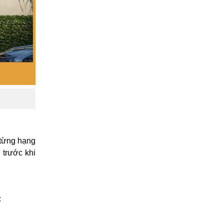
 từng hạng
 trước khi
: