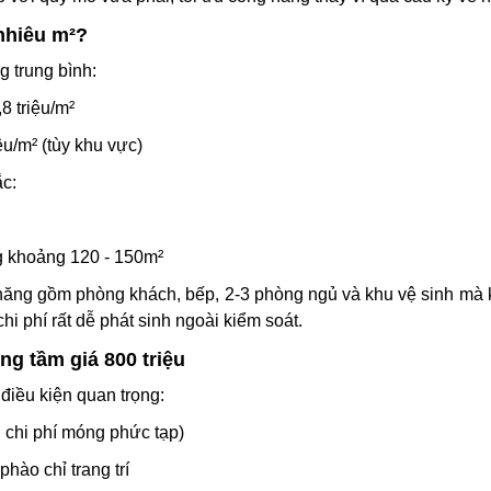
 nhiêu m²?
 trung bình:
8 triệu/m²
ệu/m² (tùy khu vực)
ắc:
g khoảng 120 - 150m²
năng gồm phòng khách, bếp, 2-3 phòng ngủ và khu vệ sinh mà
i phí rất dễ phát sinh ngoài kiểm soát.
ng tầm giá 800 triệu
điều kiện quan trọng:
h chi phí móng phức tạp)
hào chỉ trang trí