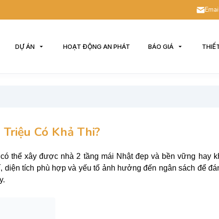
Emai
DỰ ÁN
HOẠT ĐỘNG AN PHÁT
BÁO GIÁ
THIẾ
 Triệu Có Khả Thi?
ệu có thể xây được nhà 2 tầng mái Nhật đẹp và bền vững hay 
hí, diện tích phù hợp và yếu tố ảnh hưởng đến ngân sách để đán
y.