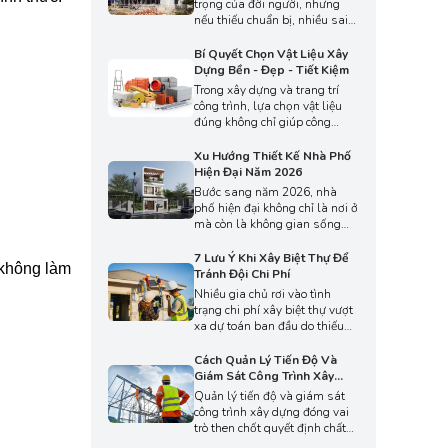
trọng của đời người, nhưng
bạn tự tin đồng hành cùng
nếu thiếu chuẩn bị, nhiều sai
nhà thầu và an tâm đón nhận
lầm nhỏ có thể khiến công
tổ ấm hoàn thiện.
trình vượt chi phí và kém bền
Bí Quyết Chọn Vật Liệu Xây
vững. Ở bài viết dưới đây, An
Dựng Bền - Đẹp - Tiết Kiệm
Phát sẽ giúp bạn nhận diện
Trong xây dựng và trang trí
những lỗi thường gặp khi xây
công trình, lựa chọn vật liệu
nhà và hướng dẫn cách tránh
đúng không chỉ giúp công
hiệu quả nhất.
trình bền chắc mà còn đẹp mắt
và tiết kiệm chi phí. Ở bài viết
Xu Hướng Thiết Kế Nhà Phố
này, An Phát sẽ hướng dẫn
Hiện Đại Năm 2026
bạn cách chọn vật liệu phù
Bước sang năm 2026, nhà
hợp, phân tích ưu nhược điểm
phố hiện đại không chỉ là nơi ở
và ứng dụng thực tế để đưa ra
mà còn là không gian sống
quyết định tối ưu.
thông minh, tiện nghi và thẩm
mỹ. Hãy cùng An Phát khám
7 Lưu Ý Khi Xây Biệt Thự Để
 không làm
phá những xu hướng thiết kế
Tránh Đội Chi Phí
nổi bật để bạn tối ưu không
Nhiều gia chủ rơi vào tình
gian, nâng cao tiện nghi và tạo
trạng chi phí xây biệt thự vượt
nên ngôi nhà lý tưởng theo
xa dự toán ban đầu do thiếu
phong cách hiện đại qua bài
kinh nghiệm và kiểm soát
viết này.
ngân sách chưa chặt chẽ. Hãy
Cách Quản Lý Tiến Độ Và
cùng An Phát tìm hiểu 7 lưu ý
Giám Sát Công Trình Xây
quan trọng khi xây biệt thự
Dựng Hiệu Quả
Quản lý tiến độ và giám sát
giúp bạn đảm bảo công trình
công trình xây dựng đóng vai
được triển khai hiệu quả, và
trò then chốt quyết định chất
phù hợp ngân sách đề ra qua
lượng và hiệu quả dự án.