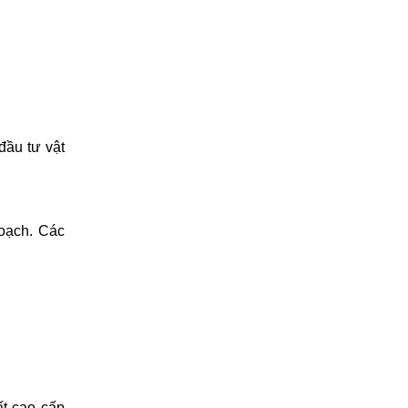
đầu tư vật
hoạch. Các
ất cao cấp