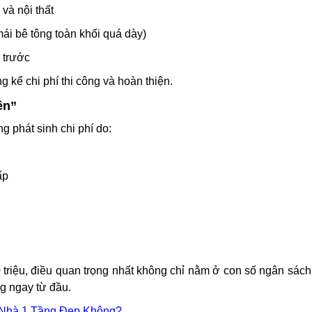
và nội thất
mái bê tông toàn khối quá dày)
n trước
ng kể chi phí thi công và hoàn thiện.
ên”
ng phát sinh chi phí do:
ấp
0 triệu, điều quan trọng nhất không chỉ nằm ở con số ngân sác
ng ngay từ đầu.
 Nhà 1 Tầng Đẹp Không?