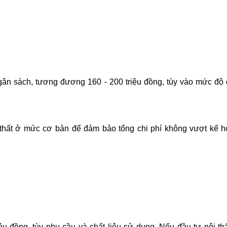
ân sách, tương đương 160 - 200 triệu đồng, tùy vào mức độ 
i thất ở mức cơ bản để đảm bảo tổng chi phí không vượt kế 
u đồng, tùy nhu cầu và chất liệu sử dụng. Nếu đầu tư nội th