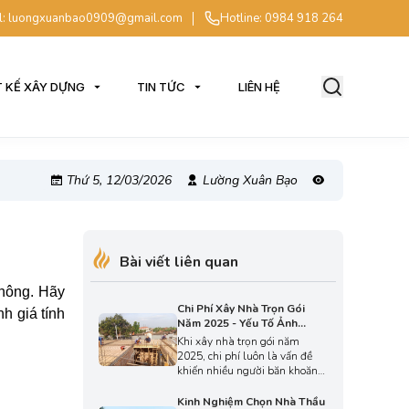
l: luongxuanbao0909@gmail.com
Hotline: 0984 918 264
T KẾ XÂY DỰNG
TIN TỨC
LIÊN HỆ
Thứ 5, 12/03/2026
Lường Xuân Bạo
Bài viết liên quan
không. Hãy
Chi Phí Xây Nhà Trọn Gói
h giá tính
Năm 2025 - Yếu Tố Ảnh
Hưởng Và Cách Tối Ưu
Khi xây nhà trọn gói năm
2025, chi phí luôn là vấn đề
khiến nhiều người băn khoăn.
Không chỉ phụ thuộc vào diện
tích hay vật liệu, mức giá còn
Kinh Nghiệm Chọn Nhà Thầu