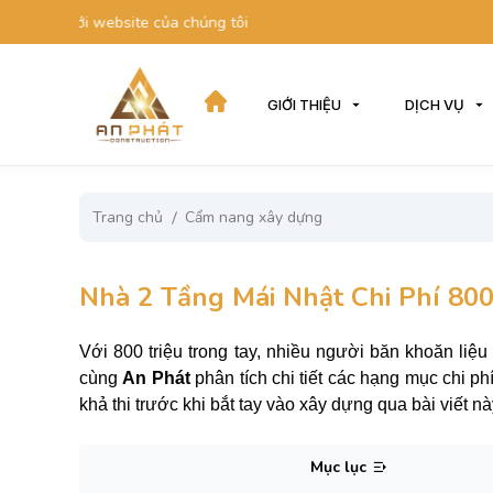
với website của chúng tôi
GIỚI THIỆU
DỊCH VỤ
Trang chủ
Cẩm nang xây dựng
Nhà 2 Tầng Mái Nhật Chi Phí 800
Với 800 triệu trong tay, nhiều người băn khoăn li
cùng
An Phát
phân tích chi tiết các hạng mục chi p
khả thi trước khi bắt tay vào xây dựng qua bài viết nà
Mục lục