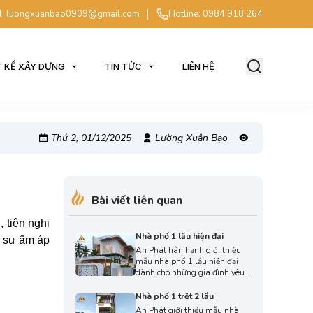
l: luongxuanbao0909@gmail.com
Hotline: 0984 918 264
T KẾ XÂY DỰNG
TIN TỨC
LIÊN HỆ
Thứ 2, 01/12/2025
Lường Xuân Bạo
Bài viết liên quan
 tiện nghi
Nhà phố 1 lầu hiện đại
c sự ấm áp
An Phát hân hạnh giới thiệu
mẫu nhà phố 1 lầu hiện đại
dành cho những gia đình yêu
thích phong cách sống trẻ
trung, năng động và ưu tiên
Nhà phố 1 trệt 2 lầu
công năng tối ưu trong diện
An Phát giới thiệu mẫu nhà