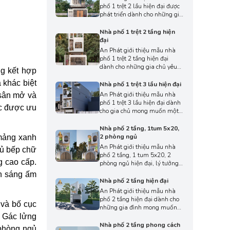
tích vừa phải. Thiết kế tập
phố 1 trệt 2 lầu hiện đại được
trung vào đường nét gọn gàng
phát triển dành cho những gia
và hình khối rõ ràng, mang
đình mong muốn một không
đến tổng thể tinh tế và cuốn
gian sống tiện nghi, thoáng
Nhà phố 1 trệt 2 tầng hiện
hút giữa khu đô thị.
sáng và tối ưu diện tích đất
đại
phố. Thiết kế mang phong
An Phát giới thiệu mẫu nhà
cách trẻ trung với đường nét
phố 1 trệt 2 tầng hiện đại
gọn gàng, tạo cảm giác sang
dành cho những gia chủ yêu
ng kết hợp
trọng và hài hòa trong tổng
thích không gian sống trẻ
thể kiến trúc.
 khác biệt
trung, tiện nghi và phù hợp
Nhà phố 1 trệt 3 lầu hiện đại
với nhịp sống đô thị năng
An Phát giới thiệu mẫu nhà
 sân mở và
động. Thiết kế hiện đại được
phố 1 trệt 3 lầu hiện đại dành
úc được ưu
thể hiện qua hình khối rõ ràng,
cho gia chủ mong muốn một
đường nét tối giản, tạo nên
không gian sống tiện nghi,
tổng thể hài hòa nhưng vẫn
sang trọng và tối ưu diện tích
Nhà phố 2 tầng, 1tum 5x20,
mang dấu ấn riêng.
trong khu đô thị đông đúc.
2 phòng ngủ
 mảng xanh
Thiết kế theo phong cách hiện
An Phát giới thiệu mẫu nhà
tủ bếp chữ
đại được thể hiện qua hình
phố 2 tầng, 1 tum 5x20, 2
khối rõ ràng, tạo nên diện mạo
g cao cấp.
phòng ngủ hiện đại, lý tưởng
trẻ trung nhưng vẫn đảm bảo
cho gia đình nhỏ. Thiết kế
nh sáng ấm
sự hài hòa.
hướng đến sự tối giản, tận
Nhà phố 2 tầng hiện đại
dụng ánh sáng tự nhiên tối
An Phát giới thiệu mẫu nhà
đa, tạo cảm giác thông thoáng
phố 2 tầng hiện đại dành cho
 và bố cục
và rộng rãi. Mặt tiền trẻ trung
những gia đình mong muốn
kết hợp màu sắc nhã nhặn,
một không gian sống tiện
. Gác lửng
mang đến không gian sống
nghi, thoáng sáng và tối ưu
Nhà phố 2 tầng phong cách
 phòng ngủ
tiện nghi, hiện đại.