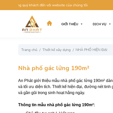
 khách đến với website của chúng tôi
GIỚI THIỆU
DỊCH VỤ
Trang chủ
Thiết kế xây dựng
NHÀ PHỐ HIỆN ĐẠI
Nhà phố gác lửng 190m²
An Phát giới thiệu mẫu nhà phố gác lửng 190m² dàn
và tối ưu diện tích. Thiết kế hiện đại, đường nét ti
và gần gũi trong sinh hoạt hằng ngày.
Thông tin mẫu nhà phố gác lửng 190m²: