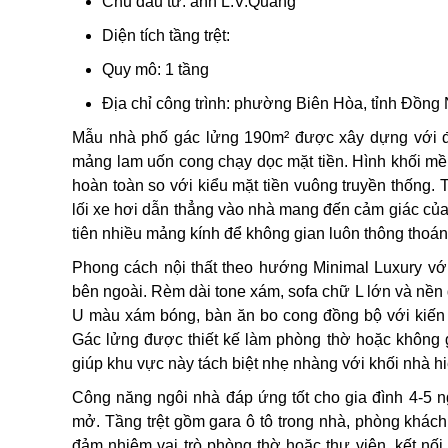
Chủ đầu tư: anh L.V.Quang
Diện tích tầng trệt:
Quy mô: 1 tầng
Địa chỉ công trình: phường Biên Hòa, tỉnh Đồng 
Mẫu nhà phố gác lửng 190m² được xây dựng với đư
mảng lam uốn cong chạy dọc mặt tiền. Hình khối mềm
hoàn toàn so với kiểu mặt tiền vuông truyền thống. 
lối xe hơi dẫn thẳng vào nhà mang đến cảm giác của 
tiên nhiều mảng kính để không gian luôn thông thoán
Phong cách nội thất theo hướng Minimal Luxury vớ
bên ngoài. Rèm dài tone xám, sofa chữ L lớn và nền
U màu xám bóng, bàn ăn bo cong đồng bộ với kiến 
Gác lửng được thiết kế làm phòng thờ hoặc không g
giúp khu vực này tách biệt nhẹ nhàng với khối nhà hi
Công năng ngôi nhà đáp ứng tốt cho gia đình 4-5 n
mở. Tầng trệt gồm gara ô tô trong nhà, phòng khác
đảm nhiệm vai trò phòng thờ hoặc thư viện, kết nối