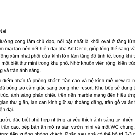
Nai
ờng cong làm chủ đạo, nổi bật nhất là khối oval ở tầng lử
 mại tạo nên nét hiện đại pha Art-Deco, giúp tổng thể sang và
Tông xám nhạt phối cửa kính lớn làm tăng độ tinh tế, trong khi
một biệt thự mini trong khu phố. Nhờ khuôn viên rộng, kiến tr
g và tràn ánh sáng.
i điểm nhấn là phòng khách trần cao và hệ kính mở view ra
 đá bóng tạo cảm giác sang trọng như resort. Khu bếp sử dụng 
trúc, ánh sáng phản chiếu trên nền marble mang đến hiệu ứn
ian thư giãn, lan can kính giữ sự thoáng đãng, trần gỗ và á
ện đại.
gười, đặc biệt phù hợp những ai yêu thích ánh sáng tự nhiên
h trần cao, bếp bàn ăn mở ra sân vườn mini và một WC chung
 trực tiếp xuống phòng khách. Phần sau nhà có thể bố trí 2-3