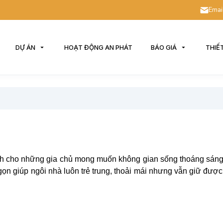
Emai
DỰ ÁN
HOẠT ĐỘNG AN PHÁT
BÁO GIÁ
THIẾ
h cho những gia chủ mong muốn không gian sống thoáng sáng,
nh gọn giúp ngôi nhà luôn trẻ trung, thoải mái nhưng vẫn giữ đượ