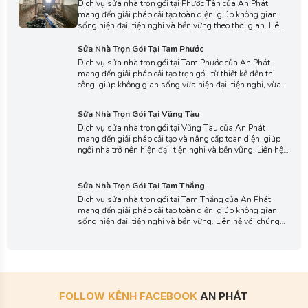
mang đến giải pháp cải tạo toàn diện, giúp không gian
sống hiện đại, tiện nghi và bền vững theo thời gian. Liên
hệ với chúng tôi ngay hôm nay để được tư vấn chi tiết, lựa
chọn phương án thi công phù hợp với ngôi nhà của bạn.
Sửa Nhà Trọn Gói Tại Tam Phước
Dịch vụ sửa nhà trọn gói tại Tam Phước của An Phát
mang đến giải pháp cải tạo trọn gói, từ thiết kế đến thi
công, giúp không gian sống vừa hiện đại, tiện nghi, vừa
bền đẹp theo thời gian. Liên hệ với chúng tôi ngay để
nhận tư vấn chuyên sâu và báo giá chi tiết, tối ưu cho
Sửa Nhà Trọn Gói Tại Vũng Tàu
công trình của bạn.
Dịch vụ sửa nhà trọn gói tại Vũng Tàu của An Phát
mang đến giải pháp cải tạo và nâng cấp toàn diện, giúp
ngôi nhà trở nên hiện đại, tiện nghi và bền vững. Liên hệ
với chúng tôi ngay hôm nay để được tư vấn chi tiết và
nhận báo giá minh bạch, thực hiện công trình nhanh
Sửa Nhà Trọn Gói Tại Tam Thắng
chóng, an toàn.
Dịch vụ sửa nhà trọn gói tại Tam Thắng của An Phát
mang đến giải pháp cải tạo toàn diện, giúp không gian
sống hiện đại, tiện nghi và bền vững. Liên hệ với chúng
tôi ngay hôm nay để được tư vấn chi tiết, lựa chọn
phương án thi công phù hợp và nhận báo giá minh bạch
cho ngôi nhà của bạn.
FOLLOW KÊNH FACEBOOK
AN PHÁT