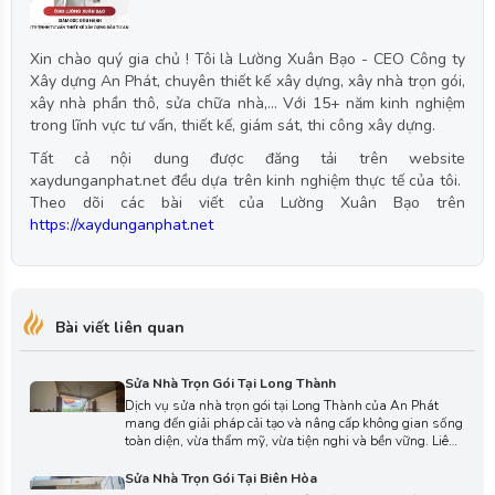
Xin chào quý gia chủ ! Tôi là Lường Xuân Bạo - CEO Công ty
Xây dựng An Phát, chuyên thiết kế xây dựng, xây nhà trọn gói,
xây nhà phần thô, sửa chữa nhà,... Với 15+ năm kinh nghiệm
trong lĩnh vực tư vấn, thiết kế, giám sát, thi công xây dựng.
Tất cả nội dung được đăng tải trên website
xaydunganphat.net đều dựa trên kinh nghiệm thực tế của tôi.
Theo dõi các bài viết của Lường Xuân Bạo trên
https://xaydunganphat.net
Bài viết liên quan
Sửa Nhà Trọn Gói Tại Long Thành
Dịch vụ sửa nhà trọn gói tại Long Thành của An Phát
mang đến giải pháp cải tạo và nâng cấp không gian sống
toàn diện, vừa thẩm mỹ, vừa tiện nghi và bền vững. Liên
hệ với chúng tôi ngay hôm nay để được tư vấn chi tiết và
lựa chọn phương án thi công phù hợp cho ngôi nhà của
Sửa Nhà Trọn Gói Tại Biên Hòa
bạn.