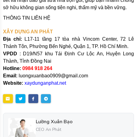
tiết và nhận báo giá sửa nhà trọn gói, giúp bạn nhanh chóng
sở hữu không gian sống tiện nghi, thẩm mỹ và bền vững.
THÔNG TIN LIÊN HỆ
XÂY DỰNG AN PHÁT
Địa chỉ:
L17-11 tầng 17 tòa nhà Vincom Center, 72 Lê
Thánh Tôn, Phường Bến Nghé, Quận 1, TP. Hồ Chí Minh.
VPDD
: D19/N57 khu Tái Định Cư Lộc An, Huyện Long
Thành, Tỉnh Đồng Nai
Hotline:
0984 918 264
Email:
luongxuanbao0909@gmail.com
Website:
xaydunganphat.net
Lường Xuân Bạo
CEO An Phát