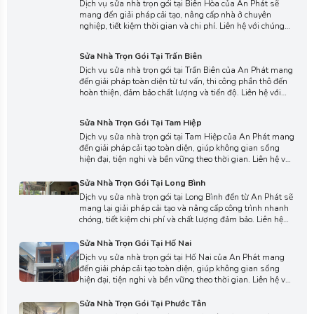
Dịch vụ sửa nhà trọn gói tại Biên Hòa của An Phát sẽ
mang đến giải pháp cải tạo, nâng cấp nhà ở chuyên
nghiệp, tiết kiệm thời gian và chi phí. Liên hệ với chúng
tôi ngay hôm nay để được tư vấn miễn phí, nhận báo giá
chi tiết và biến ngôi nhà của bạn thành không gian tiện
Sửa Nhà Trọn Gói Tại Trấn Biên
nghi, hiện đại và bền đẹp.
Dịch vụ sửa nhà trọn gói tại Trấn Biên của An Phát mang
đến giải pháp toàn diện từ tư vấn, thi công phần thô đến
hoàn thiện, đảm bảo chất lượng và tiến độ. Liên hệ với
chúng tôi ngay hôm nay để nhận báo giá chi tiết và biến
ngôi nhà của bạn thành không gian lý tưởng.
Sửa Nhà Trọn Gói Tại Tam Hiệp
Dịch vụ sửa nhà trọn gói tại Tam Hiệp của An Phát mang
đến giải pháp cải tạo toàn diện, giúp không gian sống
hiện đại, tiện nghi và bền vững theo thời gian. Liên hệ với
chúng tôi ngay hôm nay để được tư vấn chi tiết, lựa chọn
phương án thi công phù hợp nhất cho ngôi nhà của bạn.
Sửa Nhà Trọn Gói Tại Long Bình
Dịch vụ sửa nhà trọn gói tại Long Bình đến từ An Phát sẽ
mang lại giải pháp cải tạo và nâng cấp công trình nhanh
chóng, tiết kiệm chi phí và chất lượng đảm bảo. Liên hệ
với chúng tôi ngay hôm nay để đội ngũ kỹ sư chuyên
nghiệp tư vấn thiết kế và thi công trọn gói cho ngôi nhà
Sửa Nhà Trọn Gói Tại Hố Nai
của bạn.
Dịch vụ sửa nhà trọn gói tại Hố Nai của An Phát mang
đến giải pháp cải tạo toàn diện, giúp không gian sống
hiện đại, tiện nghi và bền vững theo thời gian. Liên hệ với
chúng tôi ngay hôm nay để được tư vấn chi tiết, lựa chọn
phương án thi công phù hợp với ngôi nhà của bạn.
Sửa Nhà Trọn Gói Tại Phước Tân
Dịch vụ sửa nhà trọn gói tại Phước Tân của An Phát