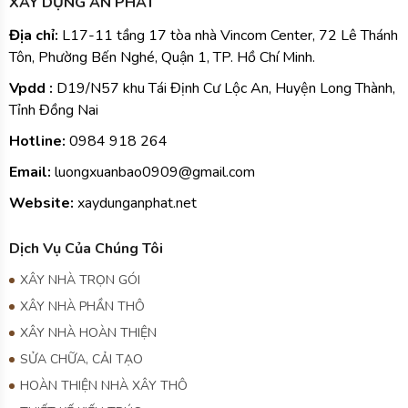
Tôn, Phường Bến Nghé, Quận 1, TP. Hồ Chí Minh.
Vpdd :
D19/N57 khu Tái Định Cư Lộc An, Huyện Long Thành,
Tỉnh Đồng Nai
Hotline:
0984
918 264
Email:
luongxuanbao0909@gmail.com
Website:
xaydunganphat.net
Dịch Vụ Của Chúng Tôi
XÂY NHÀ TRỌN GÓI
XÂY NHÀ PHẦN THÔ
XÂY NHÀ HOÀN THIỆN
SỬA CHỮA, CẢI TẠO
HOÀN THIỆN NHÀ XÂY THÔ
THIẾT KẾ KIẾN TRÚC
THIẾT KẾ THI CÔNG NỘI THẤT