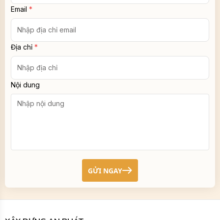
Địa chỉ
*
Nội dung
GỬI NGAY
XÂY DỰNG AN PHÁT
Địa chỉ:
L17-11 tầng 17 tòa nhà Vincom Center, 72 Lê Thánh