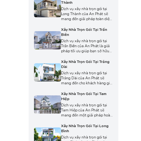
thiện, đảm bảo chất lượng và
Thành
chi phí tối ưu. Liên hệ ngay với
Dịch vụ xây nhà trọn gói tại
chúng tôi để được tư vấn miễn
Long Thành của An Phát sẽ
phí và nhận báo giá chi tiết,
mang đến giải pháp toàn diện
minh bạch.
từ thiết kế, thi công đến hoàn
thiện, giúp chủ đầu tư tiết
Xây Nhà Trọn Gói Tại Trấn
kiệm thời gian và chi phí. Liên
Biên
hệ với chúng tôi ngay để được
Dịch vụ xây nhà trọn gói tại
tư vấn trọn gói, trải nghiệm
Trấn Biên của An Phát là giải
dịch vụ uy tín và chất lượng
pháp tối ưu giúp bạn sở hữu
hàng đầu.
ngôi nhà mơ ước với chi phí
hợp lý, thi công chuẩn kỹ thuật
Xây Nhà Trọn Gói Tại Trảng
và tiến độ nhanh chóng. Liên
Dài
hệ với chúng tôi để được tư
Dịch vụ xây nhà trọn gói tại
vấn thiết kế, báo giá trọn gói
Trảng Dài của An Phát sẽ
và nhận ưu đãi hấp dẫn hôm
mang đến cho khách hàng giải
nay.
pháp toàn diện từ thiết kế, thi
công đến hoàn thiện, giúp
Xây Nhà Trọn Gói Tại Tam
khách hàng tiết kiệm chi phí
Hiệp
và thời gian. Liên hệ ngay để
Dịch vụ xây nhà trọn gói tại
được tư vấn phương án xây
Tam Hiệp của An Phát sẽ
dựng tối ưu, đảm bảo chất
mang đến một giải pháp hoàn
lượng, thẩm mỹ và tiến độ cho
thiện từ A-Z, đảm bảo chất
ngôi nhà mơ ước.
lượng, tiến độ và chi phí minh
Xây Nhà Trọn Gói Tại Long
bạch. Liên hệ với chúng tôi
Bình
ngay hôm nay để nhận tư vấn
Dịch vụ xây nhà trọn gói tại
miễn phí và báo giá chi tiết,