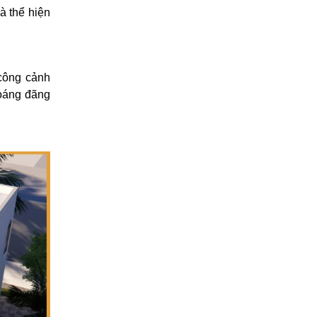
à thể hiện
 công cảnh
hoáng đãng