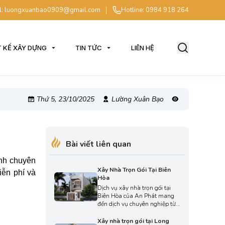
l: luongxuanbao0909@gmail.com
Hotline: 0984 918 264
T KẾ XÂY DỰNG
TIN TỨC
LIÊN HỆ
Thứ 5, 23/10/2025
Lường Xuân Bạo
Bài viết liên quan
ình chuyên
Xây Nhà Trọn Gói Tại Biên
iễn phí và
Hòa
Dịch vụ xây nhà trọn gói tại
Biên Hòa của An Phát mang
đến dịch vụ chuyên nghiệp từ
khâu thiết kế, xin phép xây
dựng, thi công cho đến hoàn
Xây nhà trọn gói tại Long