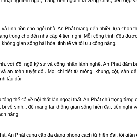
ỹ thuật nghiêm ngặt, mang đến ngôi nhà vững chắc, bền đẹp và
ách và linh hồn cho ngôi nhà. An Phát mang đến nhiều lựa chọn th
sang trọng cho đến nhà cấp 4 tiện nghi. Mỗi công trình đều được
 không gian sống hài hòa, tinh tế và tối ưu công năng.
ình, với đội ngũ kỹ sư và công nhân lành nghề, An Phát đảm b
và an toàn tuyệt đối. Mọi chi tiết từ móng, khung, cột, sàn đ
nh lâu dài.
tổng thể cả về nội thất lẫn ngoại thất. An Phát chú trọng từng c
t bị vệ sinh... để mang lại không gian sống hiện đại, tiện nghi 
ách hàng.
nhà, An Phát cung cấp đa dạng phong cách từ hiện đại, tối giản 