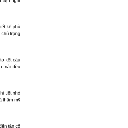
 tiện nghi
iết kế phù
 chú trọng
ảo kết cấu
ến mái đều
hi tiết nhỏ
và thẩm mỹ
đến tân cổ