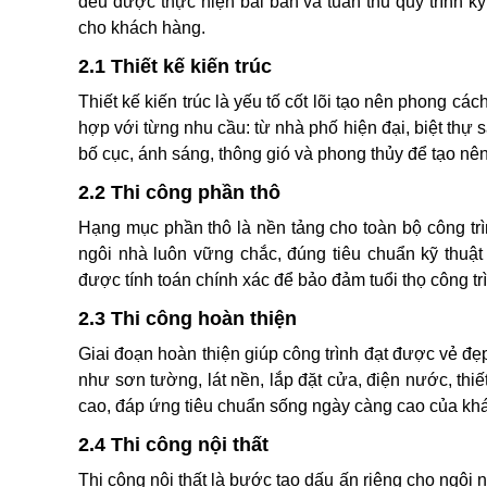
đều được thực hiện bài bản và tuân thủ quy trình k
cho khách hàng.
2.1 Thiết kế kiến trúc
Thiết kế kiến trúc là yếu tố cốt lõi tạo nên phong c
hợp với từng nhu cầu: từ nhà phố hiện đại, biệt thự 
bố cục, ánh sáng, thông gió và phong thủy để tạo nên
2.2 Thi công phần thô
Hạng mục phần thô là nền tảng cho toàn bộ công tr
ngôi nhà luôn vững chắc, đúng tiêu chuẩn kỹ thuật 
được tính toán chính xác để bảo đảm tuổi thọ công trì
2.3 Thi công hoàn thiện
Giai đoạn hoàn thiện giúp công trình đạt được vẻ đẹp 
như sơn tường, lát nền, lắp đặt cửa, điện nước, thiế
cao, đáp ứng tiêu chuẩn sống ngày càng cao của kh
2.4 Thi công nội thất
Thi công nội thất là bước tạo dấu ấn riêng cho ngôi 