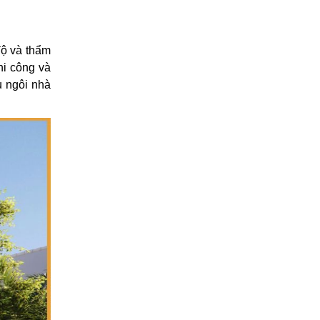
hoàn thiện trọn gói. Liên hệ
ngay để được báo giá chi tiết,
nhận giải pháp xây dựng tối
ưu, đảm bảo chất lượng, thẩm
độ và thẩm
mỹ và tiến độ cho ngôi nhà
mơ ước của bạn.
hi công và
u ngôi nhà