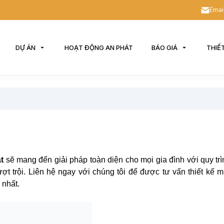
Emai
DỰ ÁN
HOẠT ĐỘNG AN PHÁT
BÁO GIÁ
THIẾ
t
sẽ mang đến giải pháp toàn diện cho mọi gia đình với quy tr
ợt trội. Liên hệ ngay với chúng tôi để được tư vấn thiết kế m
 nhất.