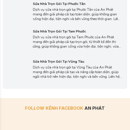
Dịch vụ sửa nhà trọn gói tại Phước Tân của An Phát
mang đến giải pháp cải tạo toàn diện, giúp không gian
sống hiện đại, tiện nghi và bền vững theo thời gian. Liên
hệ với chúng tôi ngay hôm nay để được tư vấn chi tiết, lựa
chọn phương án thi công phù hợp với ngôi nhà của bạn.
Sửa Nhà Trọn Gói Tại Tam Phước
Dịch vụ sửa nhà trọn gói tại Tam Phước của An Phát
mang đến giải pháp cải tạo trọn gói, từ thiết kế đến thi
công, giúp không gian sống vừa hiện đại, tiện nghi, vừa
bền đẹp theo thời gian. Liên hệ với chúng tôi ngay để
nhận tư vấn chuyên sâu và báo giá chi tiết, tối ưu cho
Sửa Nhà Trọn Gói Tại Vũng Tàu
công trình của bạn.
Dịch vụ sửa nhà trọn gói tại Vũng Tàu của An Phát
mang đến giải pháp cải tạo và nâng cấp toàn diện, giúp
ngôi nhà trở nên hiện đại, tiện nghi và bền vững. Liên hệ
với chúng tôi ngay hôm nay để được tư vấn chi tiết và
nhận báo giá minh bạch, thực hiện công trình nhanh
chóng, an toàn.
FOLLOW KÊNH FACEBOOK
AN PHÁT