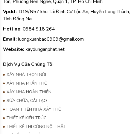
Tỉnh Đồng Nai
Hotline:
0984
918 264
Email:
luongxuanbao0909@gmail.com
Website:
xaydunganphat.net
Dịch Vụ Của Chúng Tôi
XÂY NHÀ TRỌN GÓI
XÂY NHÀ PHẦN THÔ
XÂY NHÀ HOÀN THIỆN
SỬA CHỮA, CẢI TẠO
HOÀN THIỆN NHÀ XÂY THÔ
THIẾT KẾ KIẾN TRÚC
THIẾT KẾ THI CÔNG NỘI THẤT
TƯ VẤN GIÁM SÁT
THI CÔNG XÂY DỰNG