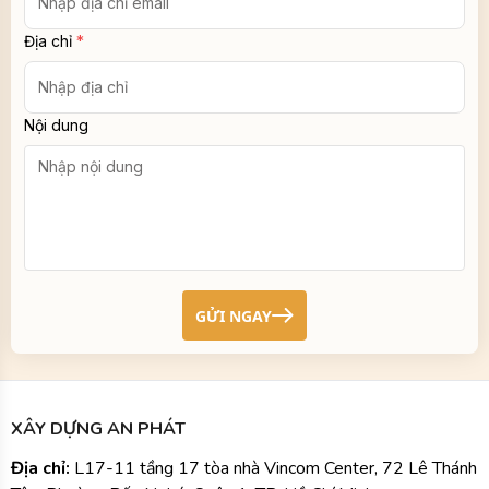
Nội dung
GỬI NGAY
XÂY DỰNG AN PHÁT
Địa chỉ:
L17-11 tầng 17 tòa nhà Vincom Center, 72 Lê Thánh
Tôn, Phường Bến Nghé, Quận 1, TP. Hồ Chí Minh.
Vpdd :
D19/N57 khu Tái Định Cư Lộc An, Huyện Long Thành,