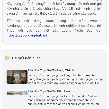
Xây dựng An Phát, chuyên thiết kế xây dựng, xây nhà trọn gói,
xây nhà phần thô, sửa chữa nhà,... Với 15+ năm kinh nghiệm
trong lĩnh vực tư vấn, thiết kế, giám sát, thi công xây dựng.
Tất cả nội dung được đăng tải trên website
xaydunganphat.net đều dựa trên kinh nghiệm thực tế của tôi.
Theo dõi các bài viết của Lường Xuân Bạo trên
https://xaydunganphat.net
Bài viết liên quan
Sửa Nhà Trọn Gói Tại Long Thành
Dịch vụ sửa nhà trọn gói tại Long Thành của An Phát
mang đến giải pháp cải tạo và nâng cấp không gian sống
toàn diện, vừa thẩm mỹ, vừa tiện nghi và bền vững. Liên
hệ với chúng tôi ngay hôm nay để được tư vấn chi tiết và
lựa chọn phương án thi công phù hợp cho ngôi nhà của
Sửa Nhà Trọn Gói Tại Biên Hòa
bạn.
Dịch vụ sửa nhà trọn gói tại Biên Hòa của An Phát sẽ
mang đến giải pháp cải tạo, nâng cấp nhà ở chuyên
nghiệp, tiết kiệm thời gian và chi phí. Liên hệ với chúng
tôi ngay hôm nay để được tư vấn miễn phí, nhận báo giá