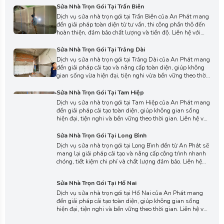
chi tiết và biến ngôi nhà của bạn thành không gian tiện
Sửa Nhà Trọn Gói Tại Trấn Biên
nghi, hiện đại và bền đẹp.
Dịch vụ sửa nhà trọn gói tại Trấn Biên của An Phát mang
đến giải pháp toàn diện từ tư vấn, thi công phần thô đến
hoàn thiện, đảm bảo chất lượng và tiến độ. Liên hệ với
chúng tôi ngay hôm nay để nhận báo giá chi tiết và biến
ngôi nhà của bạn thành không gian lý tưởng.
Sửa Nhà Trọn Gói Tại Trảng Dài
Dịch vụ sửa nhà trọn gói tại Trảng Dài của An Phát mang
đến giải pháp cải tạo và nâng cấp toàn diện, giúp không
gian sống vừa hiện đại, tiện nghi vừa bền vững theo thời
gian. Liên hệ với chúng tôi ngay hôm nay để được tư vấn
chi tiết, lựa chọn phương án thi công phù hợp cho ngôi
Sửa Nhà Trọn Gói Tại Tam Hiệp
nhà của bạn.
Dịch vụ sửa nhà trọn gói tại Tam Hiệp của An Phát mang
đến giải pháp cải tạo toàn diện, giúp không gian sống
hiện đại, tiện nghi và bền vững theo thời gian. Liên hệ với
chúng tôi ngay hôm nay để được tư vấn chi tiết, lựa chọn
phương án thi công phù hợp nhất cho ngôi nhà của bạn.
Sửa Nhà Trọn Gói Tại Long Bình
Dịch vụ sửa nhà trọn gói tại Long Bình đến từ An Phát sẽ
mang lại giải pháp cải tạo và nâng cấp công trình nhanh
chóng, tiết kiệm chi phí và chất lượng đảm bảo. Liên hệ
với chúng tôi ngay hôm nay để đội ngũ kỹ sư chuyên
nghiệp tư vấn thiết kế và thi công trọn gói cho ngôi nhà
Sửa Nhà Trọn Gói Tại Hố Nai
của bạn.
Dịch vụ sửa nhà trọn gói tại Hố Nai của An Phát mang
đến giải pháp cải tạo toàn diện, giúp không gian sống
hiện đại, tiện nghi và bền vững theo thời gian. Liên hệ với
chúng tôi ngay hôm nay để được tư vấn chi tiết, lựa chọn
phương án thi công phù hợp với ngôi nhà của bạn.
Sửa Nhà Trọn Gói Tại Phước Tân