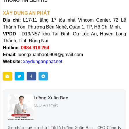
THÔNG TIN LIÊN HỆ
XÂY DỰNG AN PHÁT
Địa chỉ:
L17-11 tầng 17 tòa nhà Vincom Center, 72 Lê
Thánh Tôn, Phường Bến Nghé, Quận 1, TP. Hồ Chí Minh.
VPDD
: D19/N57 khu Tái Định Cư Lộc An, Huyện Long
Thành, Tỉnh Đồng Nai
Hotline:
0984 918 264
Email:
luongxuanbao0909@gmail.com
Website:
xaydunganphat.net
Lường Xuân Bạo
CEO An Phát
Xin chào quý gia chủ ! Tôi là Lường Xuân Bạo - CEO Công ty