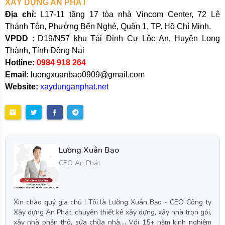
XÂY DỰNG AN PHÁT
Địa chỉ:
L17-11 tầng 17 tòa nhà Vincom Center, 72 Lê
Thánh Tôn, Phường Bến Nghé, Quận 1, TP. Hồ Chí Minh.
VPDD
: D19/N57 khu Tái Định Cư Lộc An, Huyện Long
Thành, Tỉnh Đồng Nai
Hotline:
0984 918 264
Email:
luongxuanbao0909@gmail.com
Website:
xaydunganphat.net
Lường Xuân Bạo
CEO An Phát
Xin chào quý gia chủ ! Tôi là Lường Xuân Bạo - CEO Công ty
Xây dựng An Phát, chuyên thiết kế xây dựng, xây nhà trọn gói,
xây nhà phần thô, sửa chữa nhà,... Với 15+ năm kinh nghiệm