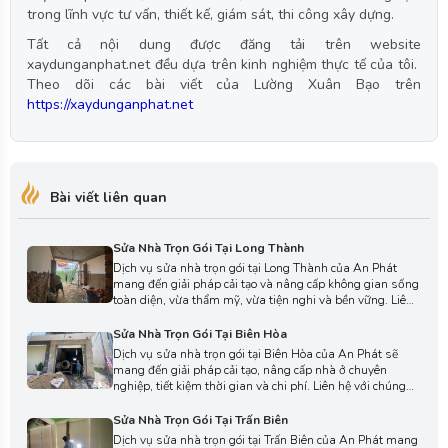
trong lĩnh vực tư vấn, thiết kế, giám sát, thi công xây dựng.
Tất cả nội dung được đăng tải trên website
xaydunganphat.net đều dựa trên kinh nghiệm thực tế của tôi.
Theo dõi các bài viết của Lường Xuân Bạo trên
https://xaydunganphat.net
Bài viết liên quan
Sửa Nhà Trọn Gói Tại Long Thành
Dịch vụ sửa nhà trọn gói tại Long Thành của An Phát
mang đến giải pháp cải tạo và nâng cấp không gian sống
toàn diện, vừa thẩm mỹ, vừa tiện nghi và bền vững. Liên
hệ với chúng tôi ngay hôm nay để được tư vấn chi tiết và
lựa chọn phương án thi công phù hợp cho ngôi nhà của
Sửa Nhà Trọn Gói Tại Biên Hòa
bạn.
Dịch vụ sửa nhà trọn gói tại Biên Hòa của An Phát sẽ
mang đến giải pháp cải tạo, nâng cấp nhà ở chuyên
nghiệp, tiết kiệm thời gian và chi phí. Liên hệ với chúng
tôi ngay hôm nay để được tư vấn miễn phí, nhận báo giá
chi tiết và biến ngôi nhà của bạn thành không gian tiện
Sửa Nhà Trọn Gói Tại Trấn Biên
nghi, hiện đại và bền đẹp.
Dịch vụ sửa nhà trọn gói tại Trấn Biên của An Phát mang