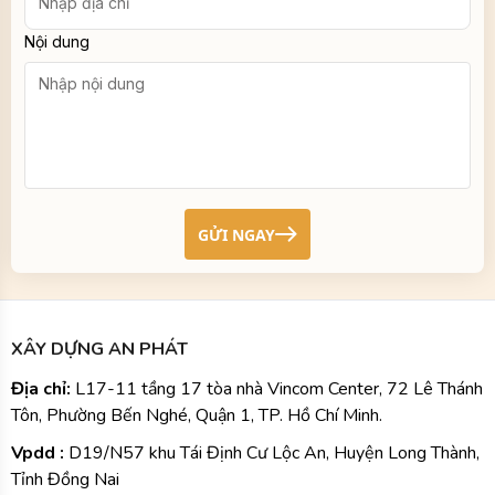
XÂY DỰNG AN PHÁT
Địa chỉ:
L17-11 tầng 17 tòa nhà Vincom Center, 72 Lê Thánh
Tôn, Phường Bến Nghé, Quận 1, TP. Hồ Chí Minh.
Vpdd :
D19/N57 khu Tái Định Cư Lộc An, Huyện Long Thành,
Tỉnh Đồng Nai
Hotline:
0984
918 264
Email:
luongxuanbao0909@gmail.com
Website:
xaydunganphat.net
Dịch Vụ Của Chúng Tôi
XÂY NHÀ TRỌN GÓI
XÂY NHÀ PHẦN THÔ
XÂY NHÀ HOÀN THIỆN
SỬA CHỮA, CẢI TẠO