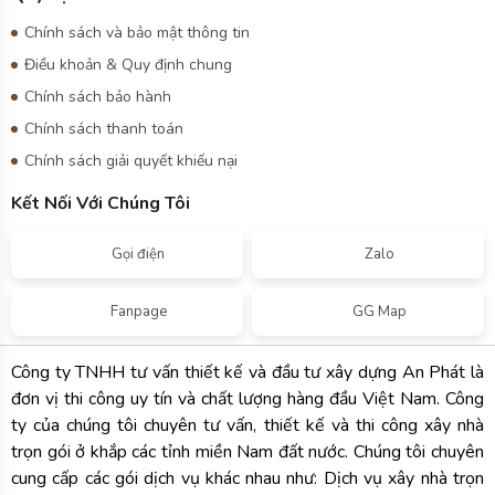
Fanpage
GG Map
Công ty TNHH tư vấn thiết kế và đầu tư xây dựng An Phát là
đơn vị thi công uy tín và chất lượng hàng đầu Việt Nam. Công
ty của chúng tôi chuyên tư vấn, thiết kế và thi công xây nhà
trọn gói ở khắp các tỉnh miền Nam đất nước. Chúng tôi chuyên
cung cấp các gói dịch vụ khác nhau như: Dịch vụ xây nhà trọn
gói, dịch vụ sửa chữa nhà trọn gói, dịch vụ xây nhà phần thô, thi
công và thiết kế nội thất,… Trong đó, dịch vụ xây nhà và sửa
chữa nhà trọn gói đã và đang là gói dịch vụ được rất nhiều
khách hàng quan tâm và lựa chọn
Copyright © 2025 -
Công Ty TNHH Tư Vấn Thiết Kế Và Đầu Tư
Xây Dựng An Phát
. All rights reserved.
Design by i-web.vn