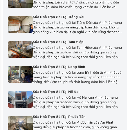
đến giải pháp toàn diện từ tư vấn, thi công phần thô đến
hoàn thiện, đảm bảo chất lượng và tiến độ. Liên hệ với
chúng tôi ngay hôm nay để nhận báo giá chi tiết và biến
ngôi nhà của bạn thành không gian lý tưởng.
Sửa Nhà Trọn Gói Tại Trảng Dài
Dịch vụ sửa nhà trọn gói tại Trảng Dài của An Phát mang
đến giải pháp cải tạo và nâng cấp toàn diện, giúp không
gian sống vừa hiện đại, tiện nghi vừa bền vững theo thời
gian. Liên hệ với chúng tôi ngay hôm nay để được tư vấn
chi tiết, lựa chọn phương án thi công phù hợp cho ngôi
Sửa Nhà Trọn Gói Tại Tam Hiệp
nhà của bạn.
Dịch vụ sửa nhà trọn gói tại Tam Hiệp của An Phát mang
đến giải pháp cải tạo toàn diện, giúp không gian sống
hiện đại, tiện nghi và bền vững theo thời gian. Liên hệ với
chúng tôi ngay hôm nay để được tư vấn chi tiết, lựa chọn
phương án thi công phù hợp nhất cho ngôi nhà của bạn.
Sửa Nhà Trọn Gói Tại Long Bình
Dịch vụ sửa nhà trọn gói tại Long Bình đến từ An Phát sẽ
mang lại giải pháp cải tạo và nâng cấp công trình nhanh
chóng, tiết kiệm chi phí và chất lượng đảm bảo. Liên hệ
với chúng tôi ngay hôm nay để đội ngũ kỹ sư chuyên
nghiệp tư vấn thiết kế và thi công trọn gói cho ngôi nhà
Sửa Nhà Trọn Gói Tại Hố Nai
của bạn.
Dịch vụ sửa nhà trọn gói tại Hố Nai của An Phát mang
đến giải pháp cải tạo toàn diện, giúp không gian sống
hiện đại, tiện nghi và bền vững theo thời gian. Liên hệ với
chúng tôi ngay hôm nay để được tư vấn chi tiết, lựa chọn
phương án thi công phù hợp với ngôi nhà của bạn.
Sửa Nhà Trọn Gói Tại Phước Tân
Dịch vụ sửa nhà trọn gói tại Phước Tân của An Phát
mang đến giải pháp cải tạo toàn diện, giúp không gian