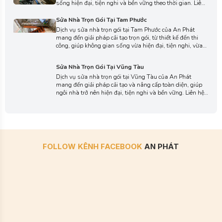
sống hiện đại, tiện nghi và bền vững theo thời gian. Liên
hệ với chúng tôi ngay hôm nay để được tư vấn chi tiết, lựa
chọn phương án thi công phù hợp với ngôi nhà của bạn.
Sửa Nhà Trọn Gói Tại Tam Phước
Dịch vụ sửa nhà trọn gói tại Tam Phước của An Phát
mang đến giải pháp cải tạo trọn gói, từ thiết kế đến thi
công, giúp không gian sống vừa hiện đại, tiện nghi, vừa
bền đẹp theo thời gian. Liên hệ với chúng tôi ngay để
nhận tư vấn chuyên sâu và báo giá chi tiết, tối ưu cho
Sửa Nhà Trọn Gói Tại Vũng Tàu
công trình của bạn.
Dịch vụ sửa nhà trọn gói tại Vũng Tàu của An Phát
mang đến giải pháp cải tạo và nâng cấp toàn diện, giúp
ngôi nhà trở nên hiện đại, tiện nghi và bền vững. Liên hệ
với chúng tôi ngay hôm nay để được tư vấn chi tiết và
nhận báo giá minh bạch, thực hiện công trình nhanh
chóng, an toàn.
FOLLOW KÊNH FACEBOOK
AN PHÁT