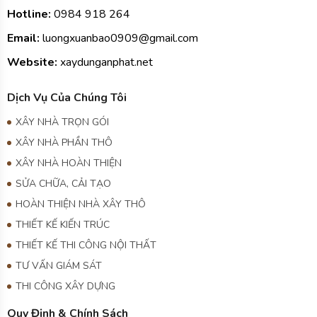
HOÀN THIỆN NHÀ XÂY THÔ
THIẾT KẾ KIẾN TRÚC
THIẾT KẾ THI CÔNG NỘI THẤT
TƯ VẤN GIÁM SÁT
THI CÔNG XÂY DỰNG
Quy Định & Chính Sách
Chính sách và bảo mật thông tin
Điều khoản & Quy định chung
Chính sách bảo hành
Chính sách thanh toán
Chính sách giải quyết khiếu nại
Kết Nối Với Chúng Tôi
Gọi điện
Zalo