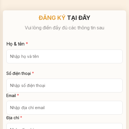
Email
*
Địa chỉ
*
Nội dung
GỬI NGAY