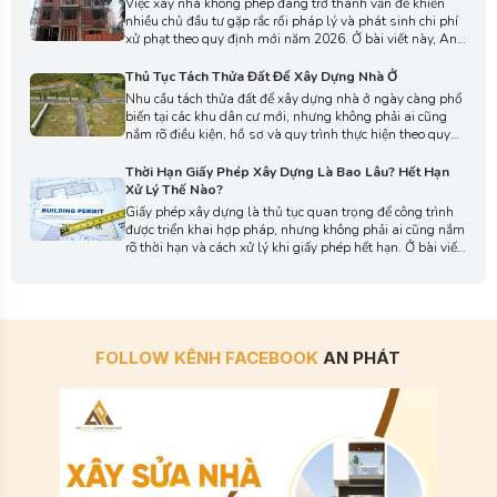
Việc xây nhà không phép đang trở thành vấn đề khiến
nhiều chủ đầu tư gặp rắc rối pháp lý và phát sinh chi phí
xử phạt theo quy định mới năm 2026. Ở bài viết này, An
Phát sẽ giúp bạn cập nhật đầy đủ các quy định xử phạt
mới nhất để giúp bạn hạn chế rủi ro pháp lý trong quá
Thủ Tục Tách Thửa Đất Để Xây Dựng Nhà Ở
trình xây dựng.
Nhu cầu tách thửa đất để xây dựng nhà ở ngày càng phổ
biến tại các khu dân cư mới, nhưng không phải ai cũng
nắm rõ điều kiện, hồ sơ và quy trình thực hiện theo quy
định pháp luật. Trong bài viết dưới đây, An Phát sẽ giúp
bạn hiểu rõ thủ tục tách thửa đất để xây dựng nhà ở mới
Thời Hạn Giấy Phép Xây Dựng Là Bao Lâu? Hết Hạn
nhất.
Xử Lý Thế Nào?
Giấy phép xây dựng là thủ tục quan trọng để công trình
được triển khai hợp pháp, nhưng không phải ai cũng nắm
rõ thời hạn và cách xử lý khi giấy phép hết hạn. Ở bài viết
này, An Phát sẽ giải đáp chi tiết về thời hạn, gia hạn và
các bước cần thực hiện để tuân thủ pháp luật.
FOLLOW KÊNH FACEBOOK
AN PHÁT