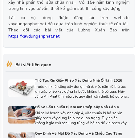
xây nhà phần thô, sửa chữa nhà,... Với 15+ năm kinh nghiệm
trong lĩnh vực tư vấn, thiết kế, giám sát, thi công xây dựng.
Tất cả nội dung được đăng tải trên website
xaydunganphat.net đều dựa trên kinh nghiệm thực tế của tôi.
Theo dõi các bài viết của Lường Xuân Bạo trên
https://xaydunganphat.net
Bài viết liên quan
Thủ Tục Xin Giấy Phép Xây Dựng Nhà Ở Năm 2026
Trước khi khởi công xây dựng nhà ở, việc nắm rõ thủ tục
xin giấy phép xây dựng là bước không thể bỏ qua. Hãy
cùng An Phát tìm hiểu các quy định cần thiết, hồ sơ phải
chuẩn bị và trình tự thực hiện thủ tục xin giấy phép xây
dựng nhà ở năm 2026 qua bài viết dưới đây.
Hồ Sơ Cần Chuẩn Bị Khi Xin Phép Xây Nhà Cấp 4
Khi có kế hoạch xây nhà cấp 4, việc chuẩn bị hồ sơ xin
giấy phép xây dựng là bước quan trọng. Tuy nhiên,
không ít gia chủ còn lúng túng về hồ sơ để xin phép xây
nhà. Ở bài viết này, An Phát sẽ giúp bạn nắm rõ hồ sơ
cần chuẩn bị để xin phép xây nhà cấp 4 đúng quy định,
Quy Định Về Mật Độ Xây Dựng Và Chiều Cao Tầng
tránh mất thời gian chỉnh sửa.