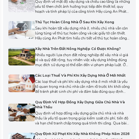
Quy định về mật độ xây dựng và chiều cao tầng là những
yếu tố then chốt ảnh hưởng trực tiếp đến thiết kế, quy
hoạch và tính pháp lý của công trình Hãy cùng An Phát
tìm hiểu chi tiết các khái niệm, quy định hiện hành và
những lưu ý quan trọng khi áp dụng trong thực tế qua
Thủ Tục Hoàn Công Nhà Ở Sau Khi Xây Xong
bài viết sau đây.
Sau khi hoàn tất xây dựng nhà ở, nhiều chủ nhà vẫn còn
lúng túng về thủ tục hoàn công và các giấy tờ cần thiết.
Hãy cùng An Phát tìm hiểu chi tiết về thủ tục hoàn công
nhà ở sau khi xây xong, giúp chủ nhà chủ động hoàn tất
thủ tục pháp lý đúng quy định và đưa công trình vào sử
Xây Nhà Trên Đất Nông Nghiệp Có Được Không?
dụng qua bài viết này.
Nhiều người lựa chọn đất nông nghiệp để xây nhà vì giá
rẻ và quỹ đất rộng, tuy nhiên việc xây dựng không đúng
mục đích sử dụng có thể dẫn đến vi phạm pháp luật. Ở
bài viết này, An Phát sẽ phân tích rõ quy định hiện hành,
các điều kiện được phép xây nhà và những rủi ro pháp lý
Các Loại Thuế Và Phí Khi Xây Dựng Nhà Ở Mới Nhất
cần đặc biệt lưu ý.
Các loại thuế và phí khi xây dựng nhà ở mới nhất là yếu
tố quan trọng mà chủ nhà cần nắm rõ trước khi khởi công
để tránh phát sinh chi phí và đảm bảo đúng quy định
pháp lý. Ở bài viết này, An Phát sẽ giúp bạn hiểu rõ từng
khoản thuế, lệ phí cần chuẩn bị để quá trình xây dựng
Quy Định Về Hợp Đồng Xây Dựng Giữa Chủ Nhà Và
diễn ra suôn sẻ nhất.
Nhà Thầu
Quy định về hợp đồng xây dựng giữa chủ nhà và nhà
thầu là yếu tố quan trọng giúp kiểm soát chi phí, tiến độ
và hạn chế tranh chấp trong quá trình thi công. Qua bài
viết dưới đây, An Phát sẽ giúp bạn hiểu rõ các điều khoản
cần có, quyền và nghĩa vụ của từng bên trước khi ký kết.
Quy Định Xử Phạt Khi Xây Nhà Không Phép Năm 2026