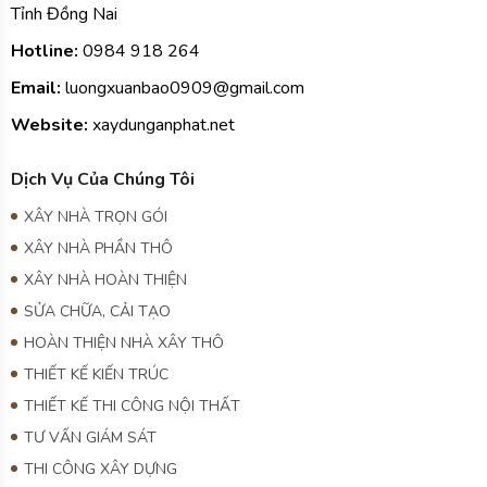
Tỉnh Đồng Nai
Hotline:
0984
918 264
Email:
luongxuanbao0909@gmail.com
Website:
xaydunganphat.net
Dịch Vụ Của Chúng Tôi
XÂY NHÀ TRỌN GÓI
XÂY NHÀ PHẦN THÔ
XÂY NHÀ HOÀN THIỆN
SỬA CHỮA, CẢI TẠO
HOÀN THIỆN NHÀ XÂY THÔ
THIẾT KẾ KIẾN TRÚC
THIẾT KẾ THI CÔNG NỘI THẤT
TƯ VẤN GIÁM SÁT
THI CÔNG XÂY DỰNG